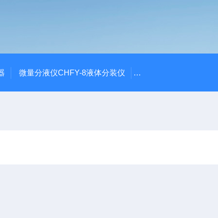
器
微量分液仪CHFY-8液体分装仪
全自动放射性水样蒸发浓