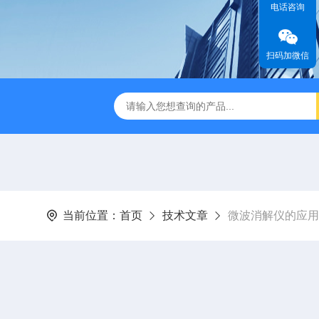
电话咨询
扫码加微信
缩赶酸仪ZDGS-8
厌氧手套箱YQX-I半自动厌氧培养箱
当前位置：
首页
技术文章
微波消解仪的应用