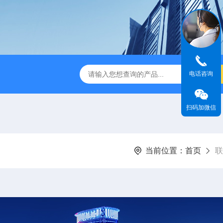
电话咨询
缩赶酸仪ZDGS-8
厌氧手套箱YQX-I半自动厌氧培养箱
扫码加微信
当前位置：
首页
联