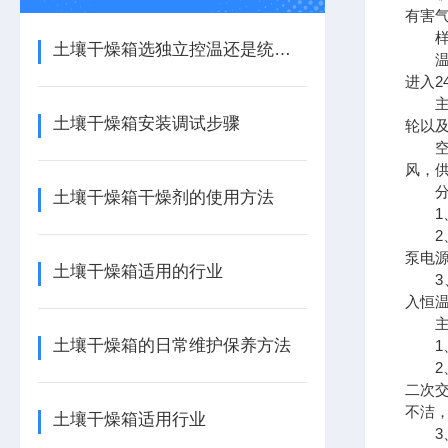
有害
样品
土壤干燥箱选独立控温还是统一控温的
温度
进入2
主机
土壤干燥箱安装调试步骤
轮以
空气
风，供
分室
土壤干燥箱干燥剂的使用方法
1、
2、
泵电源
土壤干燥箱适用的行业
3、
入恒
主要
土壤干燥箱的日常维护保养方法
1、
2、
二次
不洁，
土壤干燥箱适用行业
3、