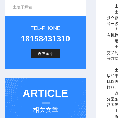
土壤干燥箱
土壤
独立
等三
TEL-PHONE
为什
有机物
18158431310
用什
土壤
交叉
查看全部
等方
放和
机物
样品
ARTICLE
该设
分室
及固
相关文章
土壤
吸附