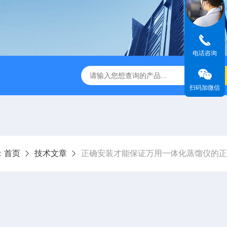
电话咨询
缩赶酸仪ZDGS-8
厌氧手套箱YQX-I半自动厌氧培养箱
扫码加微信
：
首页
技术文章
正确安装才能保证万用一体化蒸馏仪的正