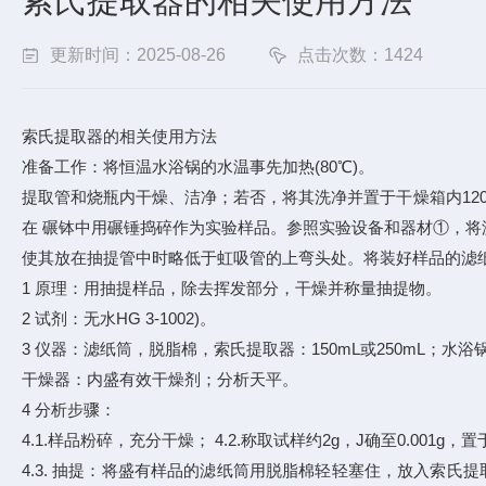
索氏提取器的相关使用方法
更新时间：2025-08-26
点击次数：1424
索氏提取器的相关使用方法
准备工作：将恒温水浴锅的水温事先加热(80℃)。
提取管和烧瓶内干燥、洁净；若否，将其洗净并置于干燥箱内120
在 碾钵中用碾锤捣碎作为实验样品。参照实验设备和器材①，将
使其放在抽提管中时略低于虹吸管的上弯头处。将装好样品的滤
1 原理：用抽提样品，除去挥发部分，干燥并称量抽提物。
2 试剂：无水HG 3-1002)。
3 仪器：滤纸筒，脱脂棉，索氏提取器：150mL或250mL；水浴锅
干燥器：内盛有效干燥剂；分析天平。
4 分析步骤：
4.1.样品粉碎，充分干燥； 4.2.称取试样约2g，J确至0.001g
4.3. 抽提：将盛有样品的滤纸筒用脱脂棉轻轻塞住，放入索