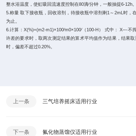
整水浴温度，使虹吸回流速度控制在80滴∕分钟，一般抽提6-12
5.称量 取下接收瓶，回收溶剂，待接收瓶中溶剂剩1～2mL时，在水
为止。
6.计算：X(%)=(m2-m1)×100∕m0×100∕（100-H）
许差的要求时，取两次测定结果的算术平均值作为结果，结果取至0.
时，偏差不超过0.20%。
上一条
三气培养摇床适用行业
下一条
氟化物蒸馏仪适用行业