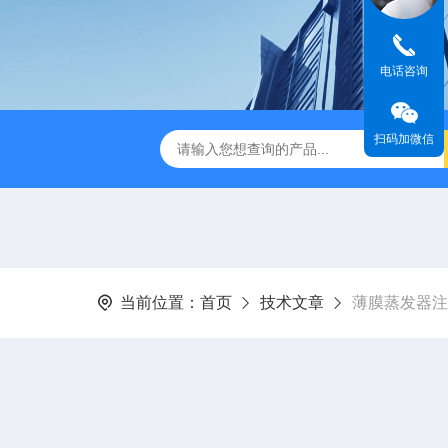
电话咨询
扫码加微信
缩赶酸仪ZDGS-8
厌氧手套箱YQX-I半自动厌氧培养箱
当前位置：
首页
技术文章
薄膜蒸发器注