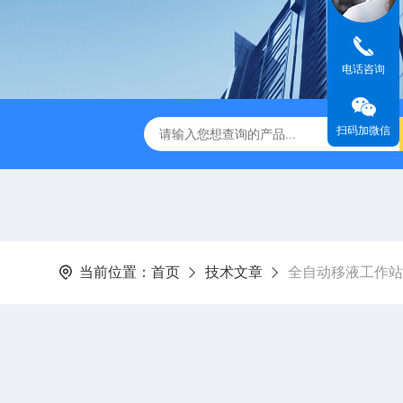
电话咨询
扫码加微信
缩赶酸仪ZDGS-8
厌氧手套箱YQX-I半自动厌氧培养箱
当前位置：
首页
技术文章
全自动移液工作站