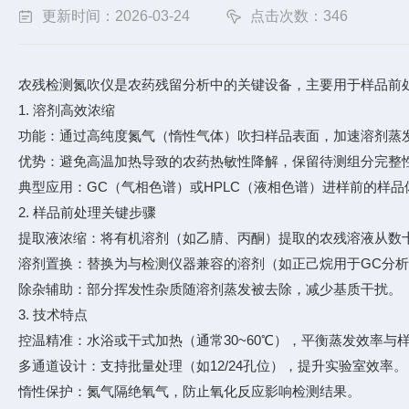
更新时间：2026-03-24
点击次数：346
农残检测氮吹仪是农药残留分析中的关键设备，主要用于样品前
1. 溶剂高效浓缩
功能：通过高纯度氮气（惰性气体）吹扫样品表面，加速溶剂蒸
优势：避免高温加热导致的农药热敏性降解，保留待测组分完整
典型应用：GC（气相色谱）或HPLC（液相色谱）进样前的样品
2. 样品前处理关键步骤
提取液浓缩：将有机溶剂（如乙腈、丙酮）提取的农残溶液从数十毫
溶剂置换：替换为与检测仪器兼容的溶剂（如正己烷用于GC分
除杂辅助：部分挥发性杂质随溶剂蒸发被去除，减少基质干扰。
3. 技术特点
控温精准：水浴或干式加热（通常30~60℃），平衡蒸发效率与
多通道设计：支持批量处理（如12/24孔位），提升实验室效率。
惰性保护：氮气隔绝氧气，防止氧化反应影响检测结果。