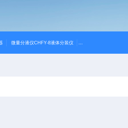
器
微量分液仪CHFY-8液体分装仪
全自动放射性水样蒸发浓