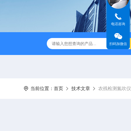
电话咨询
缩赶酸仪ZDGS-8
厌氧手套箱YQX-I半自动厌氧培养箱
扫码加微信
当前位置：
首页
技术文章
农残检测氮吹仪