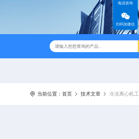
电话咨询
扫码加微信
缩赶酸仪ZDGS-8
厌氧手套箱YQX-I半自动厌氧培养箱
当前位置：
首页
技术文章
冷冻离心机工