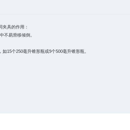
同夹具的作用：
程中不易滑移倾倒。
，如15个250毫升锥形瓶或9个500毫升锥形瓶。