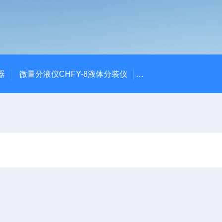
器
微量分液仪CHFY-8液体分装仪
全自动放射性水样蒸发浓