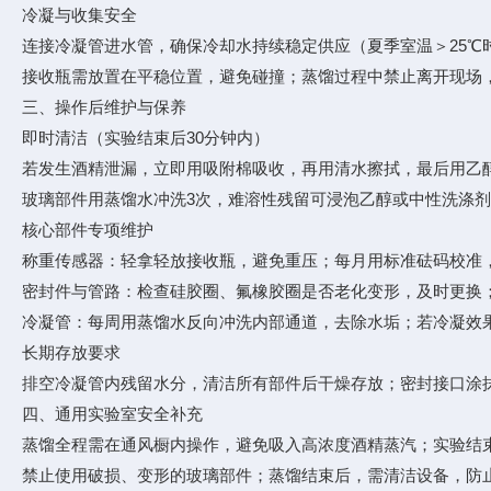
冷凝与收集安全
连接冷凝管进水管，确保冷却水持续稳定供应（夏季室温＞25℃
接收瓶需放置在平稳位置，避免碰撞；蒸馏过程中禁止离开现场
三、操作后维护与保养
即时清洁（实验结束后30分钟内）
若发生酒精泄漏，立即用吸附棉吸收，再用清水擦拭，最后用乙
玻璃部件用蒸馏水冲洗3次，难溶性残留可浸泡乙醇或中性洗涤剂
核心部件专项维护
称重传感器：轻拿轻放接收瓶，避免重压；每月用标准砝码校准
密封件与管路：检查硅胶圈、氟橡胶圈是否老化变形，及时更换
冷凝管：每周用蒸馏水反向冲洗内部通道，去除水垢；若冷凝效果
长期存放要求
排空冷凝管内残留水分，清洁所有部件后干燥存放；密封接口涂
四、通用实验室安全补充
蒸馏全程需在通风橱内操作，避免吸入高浓度酒精蒸汽；实验结
禁止使用破损、变形的玻璃部件；蒸馏结束后，需清洁设备，防