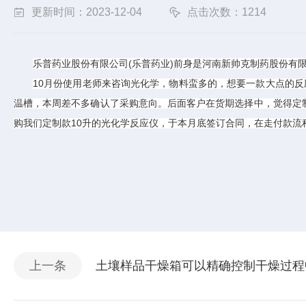
更新时间：2023-12-04
点击次数：1214
(
)
乐普药业股份有限公司
乐普药业
前身是河南新帅克制药股份有
10
月份使用老师来咨询光化学，物料蛮多的，想要一款大点的反
温槽，本周差不多确认了采购意向。后面客户在货期选择中，觉得定
10
购我们定制款
升的光化学反应仪，于本月底签订合同，在走付款流
上一条
土壤样品干燥箱可以精确控制干燥过程