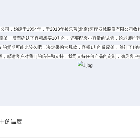
1994
2013
(
)
限公司，始建于
年，于
年被乐普
北京
医疗器械股份有限公司收
10
应釜，后面确认了容积想要
升的，还要配套小容量的试管，给老师推
1
制的货期可能比较久吧，决定采购常规款，容积
升的反应釜，签订了购
程，感谢客户对我们的信任和支持，我司支持任何产品的定制，满足客户
中的温度