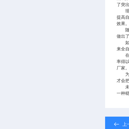
了突
现代
提高
效果
随着
做出
如今
来全
在离
率得
厂家
为别
才会
未来
一种
上