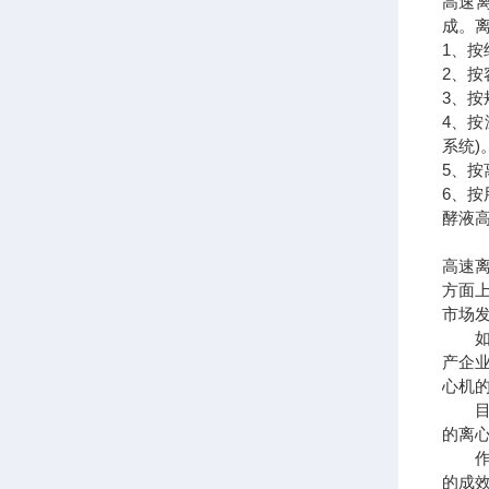
高速离
成。
1、
2、
3、
4、
系统)
5、按
6、
酵液
高速
方面
市场
如今
产企
心机
目前
的离
作为
的成