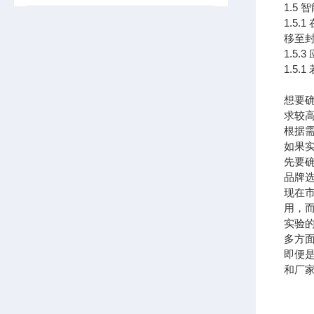
1.5
1.5
移至
1.5
1.5
想要
求较
根据
如果
先要
品牌
现在
用，
实验
多方
即便
和厂