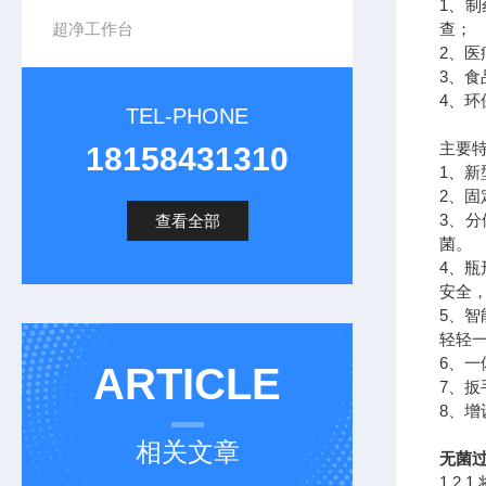
1、
超净工作台
查；
2、
3、食
4、环
TEL-PHONE
主要
18158431310
1、
2、固
3、
查看全部
菌。
4、
安全
5、
轻轻
6、
ARTICLE
7、
8、
相关文章
无菌过
1.2