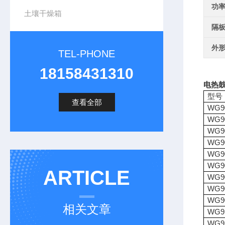
功率
土壤干燥箱
隔板
外形
TEL-PHONE
18158431310
电热鼓
型号
查看全部
WG9
WG9
WG9
WG9
WG9
WG9
ARTICLE
WG9
WG9
WG9
相关文章
WG9
WG9