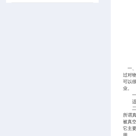
一
过对
可以
业。
一般
适用
二、
所谓
被真
它主
用。