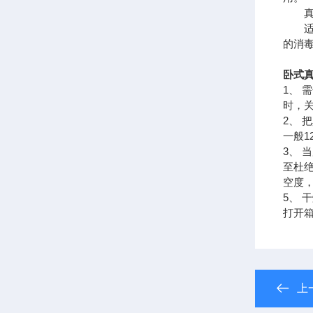
真空
适用
的消
卧式真
1、 
时，
2、
一般1
3、 
至杜
空度
5、
打开
上