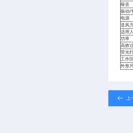
噪音
振动/
电源
送风
适用
功率
高效
荧光
工作
外形
上