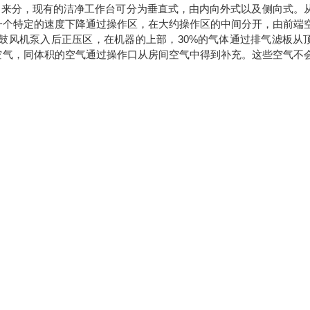
向来分，现有的洁净工作台可分为垂直式，由内向外式以及侧向式。
一个特定的速度下降通过操作区，在大约操作区的中间分开，由前端
鼓风机泵入后正压区，在机器的上部，30%的气体通过排气滤板从
空气，同体积的空气通过操作口从房间空气中得到补充。这些空气不