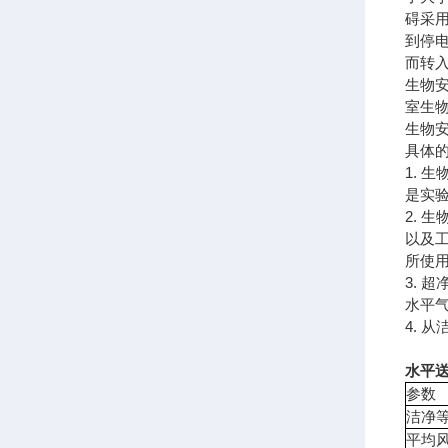
碍采
到停
而转
生物
室生
生物
具体
1.
是实
2.
以及
所使
3.
水平
4. 
水平送
参数
洁净
平均