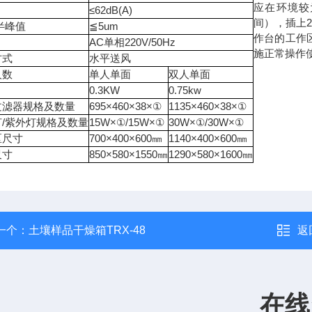
应在环境较
≤62dB(A)
间），插上
半峰值
≦5um
作台的工作
AC单相220V/50Hz
施正常操作
方式
水平送风
人数
单人单面
双人单面
0.3KW
0.75kw
过滤器规格及数量
695×460×38×①
1135×460×38×①
灯/紫外灯规格及数量
15W×①/15W×①
30W×①/30W×①
区尺寸
700×400×600㎜
1140×400×600㎜
尺寸
850×580×1550㎜
1290×580×1600㎜
一个：
土壤样品干燥箱TRX-48
返
在线