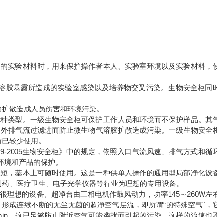
的实验材料时，用来保护操作者本人、实验室环境以及实验材料，
溶胶暴露所造成的实验室感染以及培养物交叉污染。生物安全柜同
物扩散造成人员伤害和环境污染。
种类型。一级生物安全柜可保护工作人员和环境而不保护样品。其
将外排气流过滤进而防止微生物气溶胶扩散造成污染。一级生物安全
前已较少使用。
-2005生物安全柜》中的规定，依照入口气流风速、排气方式和循
、环境和产品的保护。
短，基本上可随时使用。这是一种供单人操作的通用型局部净化设
制药、医疗卫生、电子光学仪器等行业为理想的专用设备。
想的设备。超净台由三相电机作鼓风动力，功率145～260W左
，形成连续不断的无尘无菌的超净空气层流，即所谓“的特殊空气"，
m/min，这已足够防止附近空气可能袭扰而引起的污染，这样的流速也