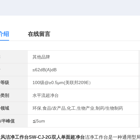
介绍
在线留言
牌
其他品牌
音
≤62dB(A)dB
净等级
100级@≥0.5μm(美联邦209E）
器类别
水平流超净台
用领域
环保,食品/农产品,化工,生物产业,制药/生物制药
/半峰值
≦5um
风洁净工作台SW-CJ-2G双人单面超净台
洁净工作台是一种通用型