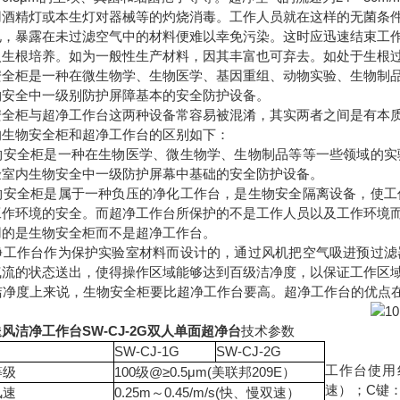
用酒精灯或本生灯对器械等的灼烧消毒。工作人员就在这样的无菌条
电，暴露在未过滤空气中的材料便难以幸免污染。这时应迅速结束工
入生根培养。如为一般性生产材料，因其丰富也可弃去。如处于生根
安全柜是一种在微生物学、生物医学、基因重组、动物实验、生物制
物安全中一级别防护屏障基本的安全防护设备。
安全柜与超净工作台这两种设备常容易被混淆，其实两者之间是有本
的生物安全柜和超净工作台的区别如下：
 生物安全柜是一种在生物医学、微生物学、生物制品等等一些领域的
验室内生物安全中一级防护屏幕中基础的安全防护设备。
 生物安全柜是属于一种负压的净化工作台，是生物安全隔离设备，使
工作环境的安全。而超净工作台所保护的不是工作人员以及工作环境
用的是生物安全柜而不是超净工作台。
 超净工作台作为保护实验室材料而设计的，通过风机把空气吸进预过
气流的状态送出，使得操作区域能够达到百级洁净度，以保证工作区
从洁净度上来说，生物安全柜要比超净工作台要高。超净工作台的优点
风洁净工作台SW-CJ-2G双人单面超净台
技术参数
SW-CJ-1G
SW-CJ-2G
工作台使用
等级
100级@≥0.5μm(美联邦209E）
速）；C键
风速
0.25m～0.45/m/s(快、慢双速）