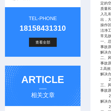
定的
质量
入孔
TEL-PHONE
出，
操作
18158431310
洁净
常见
一、
查看全部
事故
解决
二、
事故原
2.高
解决办
ARTICLE
2.
三、
事故原
相关文章
2.
解决办
2.