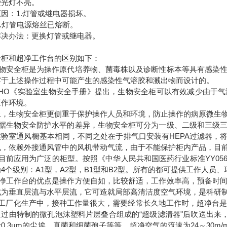
荧光灯不亮。
因：1.灯管或继电器损坏。
灯管电源熔丝已熔断。
办法：更换灯管或继电器。
全柜和超净工作台的区别如下：
安全柜是为操作原代培养物、菌毒株以及诊断性标本等具有感染性
露于上述操作过程中可能产生的感染性气溶胶和溅出物而设计的。
O《实验室生物安全手册》提出，生物安全柜可以有效减少由于气
工作环境。
上，生物安全柜更侧重于保护操作人员和环境，防止操作的病原微生
生物安全防护水平的差异，生物安全柜可分为一级、二级和三级三
实验室通风橱基本相同，不同之处在于排气口安装有HEPA过滤器，
机，依赖外接通风管中的风机带动气流，由于不能保护柜内产品，目
前应用为广泛的柜型。按照《中华人民共和国医药行业标准YY0569
4个级别：A1型，A2型，B1型和B2型。所有的都可提供工作人员
工作台的优点是操作方便自如，比较舒适，工作效率高，预备时间
式为垂直层流与水平层流，它可造就局部高清洁度空气环境，是科研
厂化生产中，接种工作量很大，需要经常长久地工作时，超净台是很理
通过由特制的微孔泡沫塑料片层叠合组成的“超级滤清器"后吹送出来
0.3μm的尘埃、真菌和细菌孢子等等。超净空气的流速为24～30