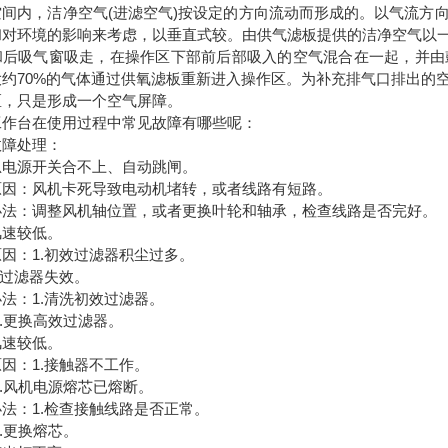
空间内，洁净空气(进滤空气)按设定的方向流动而形成的。以气流方
和对环境的影响来考虑，以垂直式较。由供气滤板提供的洁净空气以
和后吸气窗吸走，在操作区下部前后部吸入的空气混合在一起，并由
大约70%的气体通过供氧滤板重新进入操作区。为补充排气口排出的
区，只是形成一个空气屏障。
工作台在使用过程中常见故障有哪些呢：
故障处理：
总电源开关合不上、自动跳闸。
原因：风机卡死导致电动机堵转，或者线路有短路。
办法：调整风机轴位置，或者更换叶轮和轴承，检查线路是否完好。
风速较低。
因：1.初效过滤器积尘过多。
效过滤器失效。
法：1.清洗初效过滤器。
更换高效过滤器。
风速较低。
因：1.接触器不工作。
风机电源熔芯已熔断。
法：1.检查接触线路是否正常。
更换熔芯。