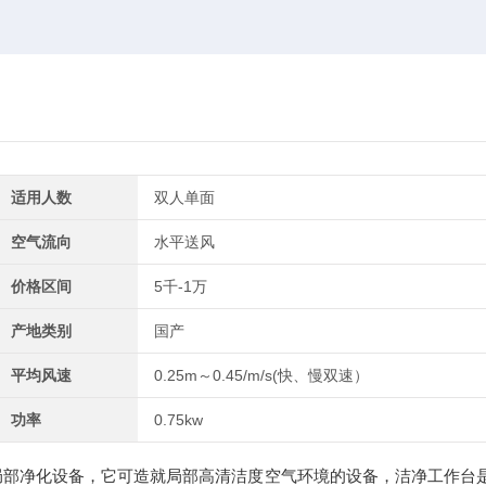
适用人数
双人单面
空气流向
水平送风
价格区间
5千-1万
产地类别
国产
平均风速
0.25m～0.45/m/s(快、慢双速）
功率
0.75kw
局部净化设备，它可造就局部高清洁度空气环境的设备，洁净工作台