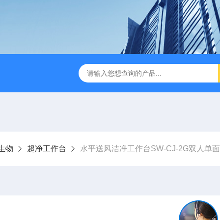
缩赶酸仪ZDGS-8
厌氧手套箱YQX-I半自动厌氧培养箱
生物
超净工作台
水平送风洁净工作台SW-CJ-2G双人单