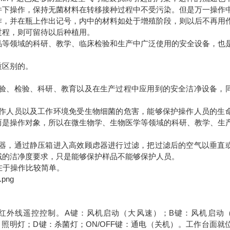
件下操作，保持无菌材料在转移接种过程中不受污染。但是万一操作
作，并在瓶上作出记号，内中的材料如处于增殖阶段，则以后不再用
过程，则可留待以后种植用。
品等领域的科研、教学、临床检验和生产中广泛使用的安全设备，也
质区别的。
实验、检验、科研、教育以及在生产过程中应用到的安全洁净设备，
工作人员以及工作环境免受生物细菌的危害，能够保护操作人员的生
而是操作对象，所以在微生物学、生物医学等领域的科研、教学、生
滤器，通过静压箱进入高效顾虑器进行过滤，把过滤后的空气以垂直
域的洁净度要求，只是能够保护样品不能够保护人员。
在于操作比较简单。
红外线遥控控制。A键：风机启动（大风速）；B键：风机启动
：照明灯；D键：杀菌灯；ON/OFF键：通电（关机）。工作台面就