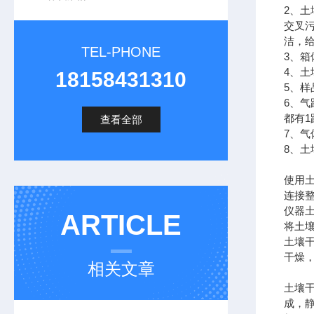
2、
交叉
洁，
TEL-PHONE
3、
4、
18158431310
5、
6、气
都有1
查看全部
7、
8、
使用
连接
仪器土
ARTICLE
将土
土壤
干燥
相关文章
土壤
成，静