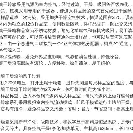
土壤干燥箱采用气源为室内空气，经过过滤、干燥、吸附等百级净化
污染。该机采用专用的干燥器，使进入样品舱的空气首先经过干燥除
给样品造成二次污染。采用加热干燥空气技术，恒温范围
箱体内为独立的12位样品室，使用数量随意，将样品隔开，防止交叉污
土壤干燥箱样品室为不锈钢材质，避免化学腐蚀和有机物吸附；易于清
样品室可配托盘，可以直接放置普通的土壤样品，也可以放置河道底泥
路：由一个总进气口联接到一个4路气体加热分配器，构成2个通道，
路气源入口。
气体保温传输，避免外界温度影响。气源箱消音处理，降低噪音。
土壤干燥箱底部装有滚轮，方便移动。操作简单，易于维护。
土壤干燥箱的风干过程
整机220伏电压，打开土壤干燥箱，过钟先测量每只样品室的温度，
壤干燥箱干燥时间均为2天左右，你可将时间定为48小时。
壤样品称重，放入不锈钢托盘内放入样品室，每只托盘内上做好编号便
干燥箱系列采用模拟室内空气流动模式，即风干模式进行土壤的干燥
，它具有洁净，避免样品交叉污染；省时；省力；节省空间；提高土
干燥箱采用新型净化、吸附技术，和数字显示高精度恒温系统，是专
音无噪声。具备空气干燥/净化/加热单元、主机高1630mm，长11