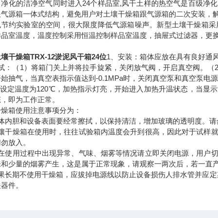
，净化的洁净空气同时进入24个样品室,风干土样的热空气是百级净
跟气源箱一体式结构，避免用户对土壤干燥箱跟气源箱的二次安装，
也节约实验室的空间，很大限度降低气源箱噪声。新型土壤干燥箱采
样品室温度，温度控制采用恒温控制样品室温度，抽屉式过滤器，更
壤干燥箱TRX-12淤泥风干箱24位
1、安装：箱体应放在具有良好通
调试：（1）将箱门关上并将拉手旋紧，关闭放气阀，开启真空阀。（
始抽气，当真空表指示值达到-0.1MPa时，关闭真空泵和真空泵
 如设定温度为120℃，加热指示灯亮，开始进入加热升温状态，当
态，即为工作正常。
干燥箱使用注意事项分为：
箱体内胆和设备表面要经常擦拭，以保持清洁，增加玻璃的透明度。请
土壤干燥箱在使用时，往往试验箱内温度会升到很高，因此对于试样
切勿放入。
如在使用过程中出现异常、气味、烟雾等情况请立即关闭电源，用户
味和少量的烟雾产生，这是属于正常现象，请观察一两次后，若一直
如果长期不使用干燥箱，应拔掉电源线以防止设备损伤人排水管并应定
关器件。