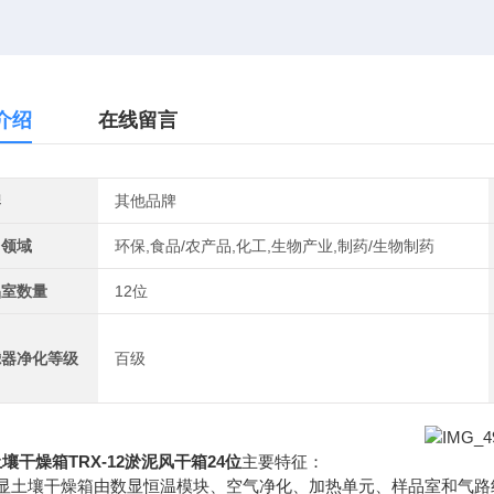
介绍
在线留言
牌
其他品牌
用领域
环保,食品/农产品,化工,生物产业,制药/生物制药
品室数量
12位
滤器净化等级
百级
壤干燥箱TRX-12淤泥风干箱24位
主要特征：
数显土壤干燥箱由数显恒温模块、空气净化、加热单元、样品室和气路