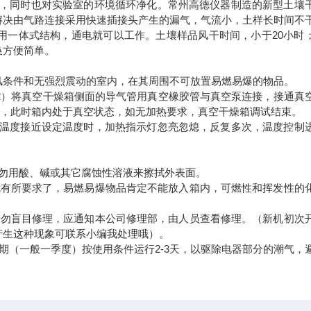
化，同时也对实验室的环境循环净化。常州高德仪器制造的新型土壤
解决由气路连接采用快速插接头产生的漏气，气流小，土样长时间不
用一体式结构，通电就可以工作。土壤样品风干时间，小于20小时
换方便简单。
风条件和无强烈震动的室内，在其周围不可放置易燃易爆的物品。
2）将真空干燥箱侧面的导气管用真空橡胶管与真空泵连接，接通真
电源，此时箱内处于真空状态，如无加热要求，真空干燥箱调试结束。
显示温度接近设定温度时，加热指示灯忽亮忽熄，反复多次，温度控制
勿用酸、碱或其它腐蚀性溶液来擦拭外表面。
就有所要求了，易燃易爆物品肯定不能放入箱内，可燃性和挥发性的
切勿盲目修理，应通知本公司修理部，由人员查看修理。（新机初次
产生这种现象可联系小编我处理哦）。
期（一般一季度）按使用条件运行2-3天，以驱除电器部分的潮气，