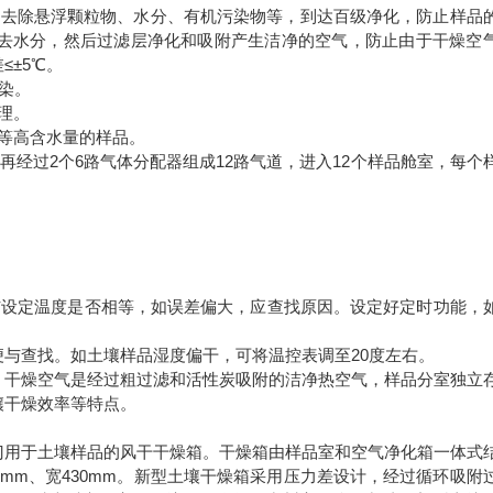
，去除悬浮颗粒物、水分、有机污染物等，到达百级净化，防止样品
去水分，然后过滤层净化和吸附产生洁净的空气，防止由于干燥空
在35℃，误差≤±5℃。
染。
理。
等高含水量的样品。
再经过2个6路气体分配器组成12路气道，进入12个样品舱室，每个
与设定温度是否相等，如误差偏大，应查找原因。设定好定时功能，
与查找。如土壤样品湿度偏干，可将温控表调至20度左右。
。干燥空气是经过粗过滤和活性炭吸附的洁净热空气，样品分室独立
壤干燥效率等特点。
门用于土壤样品的风干干燥箱。干燥箱由样品室和空气净化箱一体式
00mm、宽430mm。新型土壤干燥箱采用压力差设计，经过循环吸附