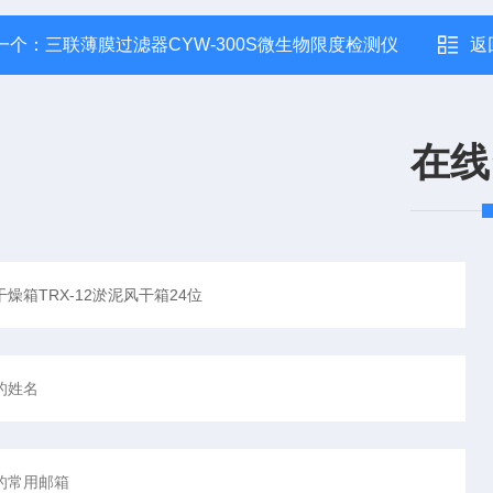
一个：
三联薄膜过滤器CYW-300S微生物限度检测仪
返
在线