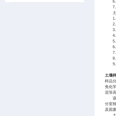
6.
7.
土壤
1.
2.
3.
4.
5.
6.
7.
8.
9.
土壤
样品
免化
泥等
该设
分室
及固
土壤