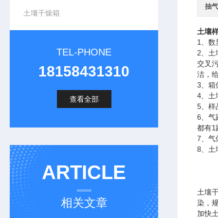
抽
土壤干燥箱
土壤
1、
TEL-PHONE
2、
交叉
18158431310
洁，给
3、
4、
查看全部
5、
6、气
都有1
7、
8、
ARTICLE
土壤
相关文章
染，
加快