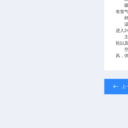
吸附
有害
样品
温度
进入2
主机
轮以
空气
风，供
上