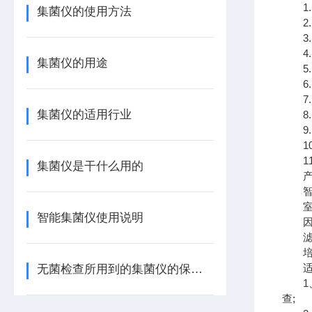
1.
集菌仪的使用方法
2.
3.
4.
集菌仪的用途
5.
6.
7.
集菌仪的适用行业
8.
9.
10
11
集菌仪是干什么用的
产品
智能
室.
智能集菌仪使用说明
因为
滤膜(
培养
适用
无菌检查所用到的集菌仪的保养手册
1、
查;