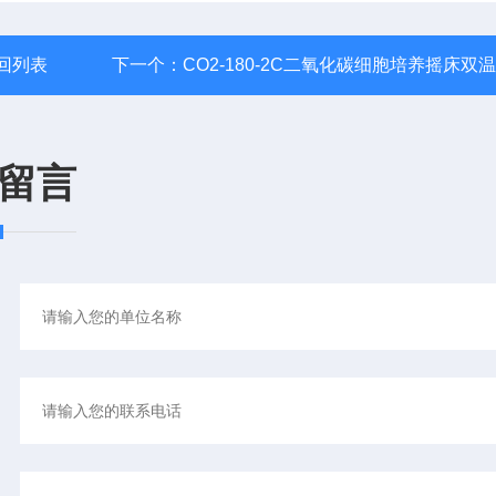
回列表
下一个：
CO2-180-2C二氧化碳细胞培养摇床双
留言