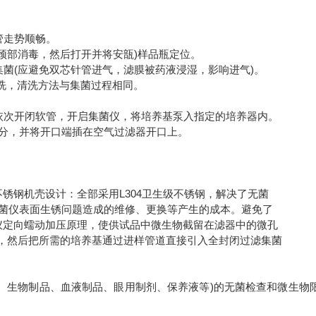
。
管走势顺畅。
颈部消毒，然后打开并将安瓿)样品瓶定位。
菌(应避免双芯针管进气，滤膜被药液浸湿，影响进气)。
洗，清洗方法与集菌过程相同。
依次开闭软管，开启集菌仪，将培养基泵入指定的培养器内。
部分，并将开口端插在空气过滤器开口上。
钢机壳设计：全部采用L304卫生级不锈钢，解决了无菌
菌仪表面生锈问题造成的维修、更换等产生的成本。避免了
定向蠕动加压原理，使供试品中微生物截留在滤器中的微孔
抑菌成分，然后把所需的培养基通过进样管道直接引入全封闭过滤集菌
、生物制品、血液制品、眼用制剂、保养液等)的无菌检查和微生物