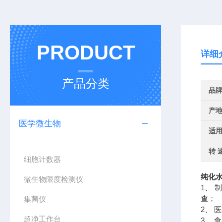
PRODUCT
详细
产品分类
品
产
医学微生物
适
转 
细胞计数器
纯化
微生物限度检测仪
1、
查；
集菌仪
2、
超净工作台
3、 