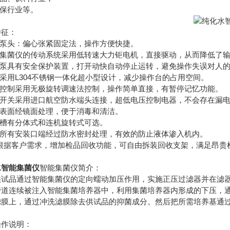
环保行业等。
特征：
型泵头：偏心张紧固定法，操作方便快捷。
能集菌仪的传动系统采用低转速大力钜电机，直接驱动，从而降低了输
蠕动泵具有安全保护装置，打开动快自动停止运转，避免操作失误对人
机采用L304不锈钢一体化超小型设计，减少操作台的占用空间。
转速控制采用无极旋转调速法控制，操作简单直接，有暂停记忆功能。
脚踏开关采用进口航空防水端头连接，超低电压控制电器，不会存在漏
壳表面经镜面处理，便于消毒和清洁。
液槽有分体式和连机旋转式可选。
机身所有安装口端经过防水密封处理，有效的防止液体渗入机内。
.可根据客户需求，增加检品回收功能，可自由拆装回收支架，满足昂
水智能集菌仪
智能集菌仪简介：
品通过智能集菌仪的定向蠕动加压作用，实施正压过滤器并在滤器
连续被注入智能集菌培养器中，利用集菌培养器内形成的下压，通
上，通过冲洗滤膜除去供试品的抑菌成分。然后把所需培养基通过
。
说明：