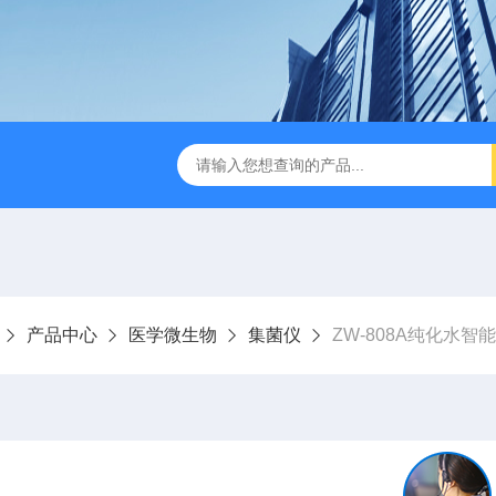
缩赶酸仪ZDGS-8
厌氧手套箱YQX-I半自动厌氧培养箱
产品中心
医学微生物
集菌仪
ZW-808A纯化水智