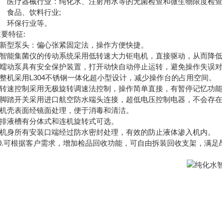
 医疗器械行业：纯化水、注射用水等的无菌检查和微生物限度检查
 食品、饮料行业;
 环保行业等。
特征:
新型泵头：偏心张紧固定法，操作方便快捷。
智能集菌仪的传动系统采用低转速大力钜电机，直接驱动，从而降低了
蠕动泵具有安全保护装置，打开动快自动停止运转，避免操作失误对
整机采用L304不锈钢一体化超小型设计，减少操作台的占用空间。
转速控制采用无极旋转调速法控制，操作简单直接，有暂停记忆功
脚踏开关采用进口航空防水端头连接，超低电压控制电器，不会存在
机壳表面经镜面处理，便于消毒和清洁。
排液槽有分体式和连机旋转式可选。
机身所有安装口端经过防水密封处理，有效的防止液体渗入机内。
.可根据客户需求，增加检品回收功能，可自由拆装回收支架，满足