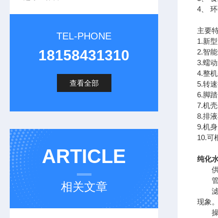
4、 
主要
TEL-PHONE
1.新
18158431310
2.智
3.
4.整
查看全部
5.
6.
7.机
8.排
9.
10
ARTICLE
纯化
供试
管道
相关文章
滤膜
现象
操作