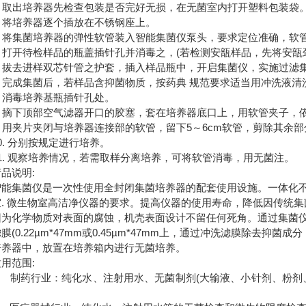
 取出培养器先检查包装是否完好无损，在无菌室内打开塑料包装袋
 将培养器逐个插放在不锈钢座上。
 将集菌培养器的弹性软管装入智能集菌仪泵头，要求定位准确，软
 打开待检样品的瓶盖插针孔并消毒之，(若检测安瓿样品，先将安瓿
 拔去进样双芯针管之护套，插入样品瓶中，开启集菌仪，实施过滤集
 完成集菌后，若样品含抑菌物质，按药典 规范要求适当用冲洗液清
 消毒培养基瓶插针孔处。
 摘下顶部空气滤器开口的胶塞，套在培养器底口上，用软管夹子，
 用夹片夹闭与培养器连接部的软管，留下5～6cm软管，剪除其余
. 分别按规定进行培养。
. 观察培养情况，若需取样分离培养，可将软管消毒，用无菌注。
说明:
集菌仪是一次性使用全封闭集菌培养器的配套使用设施。一体化不锈
 微生物室高洁净仪器的要求。提高仪器的使用寿命，降低因传统集
化学物质对表面的腐蚀，机壳表面设计不留任何死角。通过集菌仪
0.22µm*47mm或0.45µm*47mm上，通过冲洗滤膜除去
器中，放置在培养箱内进行无菌培养。
范围:
 制药行业：纯化水、注射用水、无菌制剂(大输液、小针剂、粉剂