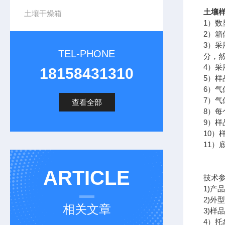
土壤
土壤干燥箱
1）
2）
3）
TEL-PHONE
分，
4）采
18158431310
5）
6）
7）
查看全部
8）
9）
10
11
ARTICLE
技术
1)产品
2)外型
相关文章
3)样品
4）托