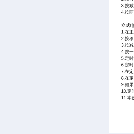
3.按
4.按
立式电
1.在
2.按
3.按
4.按
5.定
6.定
7.在
8.
9.如
10
11.