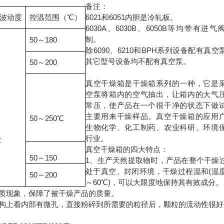
备注：
/波动度
控温范围（℃）
6021和6051内胆是冷轧板。
6030A、6030B、6050B等均带有进气
制。
50～180
除6090、6210和BPH系列设备配有真空
其它型号设备均不配有真空泵。
50～200
真空干燥箱是干燥箱系列的一种，它是
空泵将箱内的空气抽出，让箱内的大气
常压，使产品在一个很干净的状态下做
主要用来干燥样品。真空干燥箱的应用
50～250℃
生物化学、化工制药、农业科研、环境
行业。
℃
真空干燥箱的四大特点：
50～150
1、生产天然提取物时，产品在整个干燥
处于真空、封闭环境，干燥过程温和(温度
50～200
～60℃)，可以大限度地保持其有效成分。
质现象，保障了被干燥产品的质量。
结构上看内部有微孔，直接粉碎到所需要的粒径后，颗粒的流动性很好