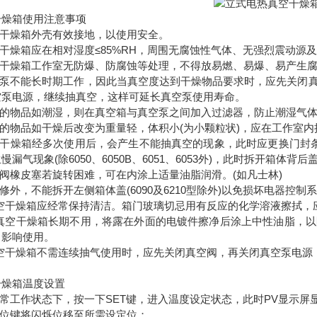
干燥箱使用注意事项
空干燥箱外壳有效接地，以使用安全。
空干燥箱应在相对湿度≤85%RH，周围无腐蚀性气体、无强烈震动源
真空干燥箱工作室无防爆、防腐蚀等处理，不得放易燃、易爆、易产生
真空泵不能长时期工作，因此当真空度达到干燥物品要求时，应先关闭
空泵电源，继续抽真空，这样可延长真空泵使用寿命。
干燥的物品如潮湿，则在真空箱与真空泵之间加入过滤器，防止潮湿气
燥的物品如干燥后改变为重量轻，体积小(为小颗粒状)，应在工作室
真空干燥箱经多次使用后，会产生不能抽真空的现象，此时应更换门封
慢漏气现象(除6050、6050B、6051、6053外)，此时拆开
气阀橡皮塞若旋转困难，可在内涂上适量油脂润滑。(如凡士林)
维修外，不能拆开左侧箱体盖(6090及6210型除外)以免损坏电器控制
.真空干燥箱应经常保持清洁。箱门玻璃切忌用有反应的化学溶液擦拭，
.若真空干燥箱长期不用，将露在外面的电镀件擦净后涂上中性油脂，
，影响使用。
.真空干燥箱不需连续抽气使用时，应先关闭真空阀，再关闭真空泵电
干燥箱温度设置
正常工作状态下，按一下SET键，进入温度设定状态，此时PV显示屏显
移位键将闪烁位移至所需设定位；