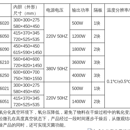
内胆（外形）
电源电压
输出功率
隔板
温度分辨率
尺寸（mm）
300×300×275
6020
500W
1块
580×450×450
415×370×345
6050
220V 50HZ
1200W
2块
720×525×535
450×450×450
6090
1800W
2块
615×590×1450
560×640×600
6210
3600W
3块
720×820×1450
380V 50HZ
600×600×700
6250
4000W
3块
750×780×1550
0.1℃/±0.5
300×300×275
6021
500W
1块
580×450×450
220V 50HZ
415×370×345
6051
1400W
2块
720×525×535
无氧分化真空环境下，氧分压降低，避免了物料在干燥过程中的氧化变
疏松微孔在高度真空状态下，产品经过一段时间逐步干燥后，从微观
干燥产品的同时，还可实现灭菌功能。