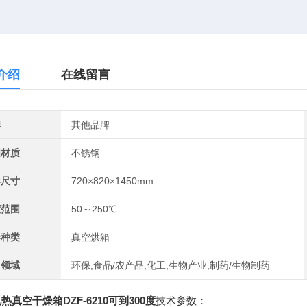
介绍
在线留言
牌
其他品牌
胆材质
不锈钢
形尺寸
720×820×1450mm
度范围
50～250℃
器种类
真空烘箱
用领域
环保,食品/农产品,化工,生物产业,制药/生物制药
热真空干燥箱DZF-6210可到300度
技术参数：