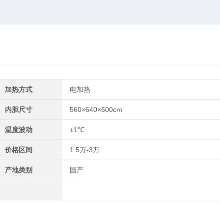
加热方式
电加热
内胆尺寸
560×640×600cm
温度波动
±1℃
价格区间
1.5万-3万
产地类别
国产