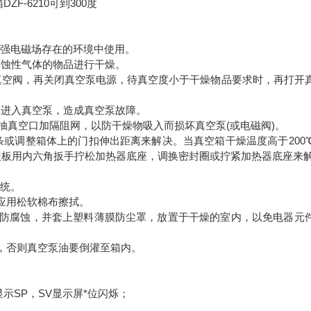
及强电磁场存在的环境中使用。
腐蚀性气体的物品进行干燥。
真空阀，再关闭真空泵电源，待真空度小于干燥物品要求时，再打开
体进入真空泵，造成真空泵故障。
内抽真空口加隔阻网，以防干燥物吸入而损坏真空泵(或电磁阀)。
条或调整箱体上的门扣伸出距离来解决。当真空箱干燥温度高于200
箱体背后盖板用内六角扳手拧松加热器底座，调换密封圈或拧紧加热器底座来
系统。
应用松软棉布擦拭。
以防腐蚀，并套上塑料薄膜防尘罩，放置于干燥的室内，以免电器元
源，否则真空泵油要倒灌至箱内。
示SP，SV显示屏*位闪烁；