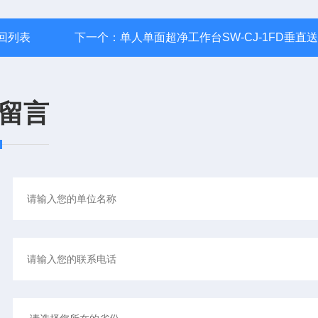
回列表
下一个：
单人单面超净工作台SW-CJ-1FD垂直
留言