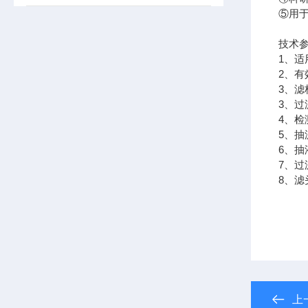
⑤用
技术
1、适
2、有
3、滤
3、过
4、
5、
6、抽液
7、
8、滤
上