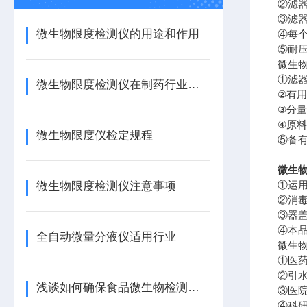
②滤
③滤
微生物限度检测仪的用途和作用
④每
⑤耐压
微生物
①滤器
微生物限度检测仪在制药行业的应用与性能评估
②有用
③分量
④原
微生物限度仪检定规程
⑤备
微生物
①运
微生物限度检测仪注意事项
②消
③器
④本
全自动微量分液仪适用行业
微生物
①医
②引
浅谈如何确保食品微生物检测工作的质量
③医
④科