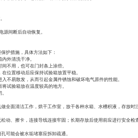
求。
电源间断后自动恢复。
些保护措施，具体方法如下：
箱内外清洗干净。
长时间不用，也可在门封条上涂些。
晒，在位置移动后应保持试验箱放置平稳。
气进入不易散发，从而引起金属件锈蚀和破坏电气原件的性能。
冰而将试验箱放在温度较高的地方。
闭。
机做全面清洁工作，烘干工作室，放干各种水箱、水槽积液，存放时
无松动、擦卡，连接导线连接牢固；长期存放后使用前应进行安全检
细孔可能会被水垢堵塞应拆卸疏通。