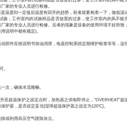
请厂家的专业人员进行检修。
还是温度到一定值后温度有回升的趋势，前者就要检查一下，做低温
试验，工作室内的试验样品是否放置的过多，使工作室内的风不能
请厂家的专业人员进行检修。后者的现象是设备的使用环境不好所致
使用说明中都有规定)。
活动部件应按说明书加油润滑，电器控制系统定期维护检查等等，这
可。
洗一次，确保水流顺畅。
升至超温保护之设定点时，加热器之供电即停止，"OVERHEAT"超
护器，是否设定妥当[湿球超温保护器之设定为120℃]。
吸除或利用高压空气喷除灰尘。