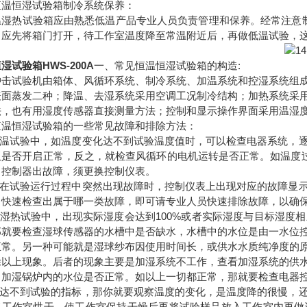
恒温恒湿试验箱制冷系统保养：
温湿热试验箱应由熟悉低温产品专业人员负责管理和保养。经常注意制
，应先将箱门打开，待工作室温度降至常温附近后，再做低温试验，
湿试验箱HWS-200A
一、常见恒温恒湿试验箱的构造:
冲击试验机由箱体、风循环系统、制冷系统、加温系统和控湿系统组
表面蒸发二种；降温、去湿系统采用空调工况制冷结构；加热系统采
法，也有用湿度传感器直接测量方法；控制和显示操作界面采用温湿
恒温恒湿试验箱的一些常见故障和排除方法：
在高温试验中，如温度变化达不到试验温度值时，可以检查电器系统，
板是否开启正常，反之，就检查风循环的电机运转是否正常。如温度过
，控制器出故障，须更换控制仪表。
设备在试验运行过程中突然出现故障时，控制仪表上出现对应的故障显
中快速检查出属于哪一类故障，即可请专业人员快速排除故障，以确
在做湿热试验中，出现实际湿度会达到100%或者实际湿度与目标湿
那就要检查湿球传感器的水槽中是否缺水，水槽中的水位是由一水位
正常。另一种可能就是湿球纱布因使用时间长，或供水水质纯净度的
除以上现象。后者的现象主要是加湿系统不工作，查看加湿系统的供
，加湿锅炉内的水位是否正常。如以上一切都正常，那就要检查电器
低温达不到试验的指标，那你就要观察温度的变化，是温度降的很慢，
将工作室烘干，使工作室保持干燥后再将试验样品放入工作室内再做