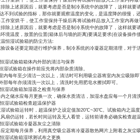
在排除上述原因后，就要考虑是否是制冷系统中的故障了，这样就要
低温达不到试验的指标，那你就要观察温度的变化，是温度降的很慢，
将工作室烘干，使工作室保持干燥后再将试验样品放入工作室内再做
在排除上述原因后，就要考虑是否是制冷系统中的故障了，这样就要
环境温度，放置的位置(箱体后与墙的距离)要满足要求(在设备操作
温恒湿试验箱的防尘方法:
试验设备还要定期进行维护保养，制冷系统的冷凝器定期清理，对于
。
温恒湿试验箱箱体内外部的清洁与保养
温恒湿试验箱在操作前应先将内部杂质清除。
配电室内每年至少清洁一次以上，清洁时可利用吸尘器将室内灰尘吸除即
体外部每年亦须清洗一次以上，清洗时先用肥皂水擦拭即可。
温恒湿试验箱加湿器之检查与保养
器内之储水应每月更换一次，确保水质清洁，加湿水盘应每一个月清
温恒湿试验箱检查超温保护器
湿试验箱运转时，超温保护之设定值加20℃~30℃。试验箱内之温度
风扇仍运转，若长时间运转及无人看管，运转前请务必确实检查超温保
温恒湿试验箱冷凝器灰尘之清除
器应定期每月保养，利用真空吸尘器将冷凝器散热网片上附着之灰尘
温恒湿试验箱湿球测试布之更换