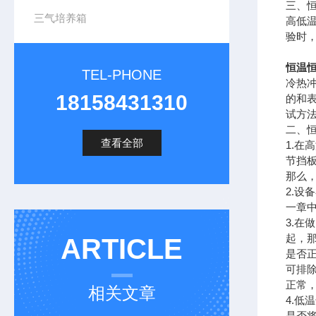
三、
三气培养箱
高低
验时
恒温恒
TEL-PHONE
冷热
18158431310
的和
试方
二、
查看全部
1.
节挡
那么
2.
一章
3.
起，
ARTICLE
是否
可排
正常
相关文章
4.
是否