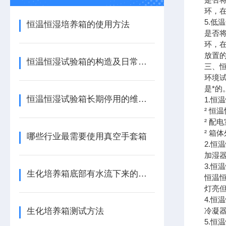
环，
5.
恒温恒湿培养箱的使用方法
是否
环，
放置的
恒温恒湿试验箱的构造及日常护理方法
三、恒
环境
是*的
恒温恒湿试验箱长期停用的维护方案
1.恒
² 恒
² 
² 箱
哪些行业最需要使用真空手套箱
2.恒
加湿
3.恒
生化培养箱底部有水流下来的原因分析
恒温恒
灯亮但
4.恒
生化培养箱测试方法
冷凝
5.恒