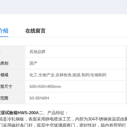
介绍
在线留言
牌
其他品牌
地类别
国产
用领域
化工,生物产业,农林牧渔,能源,制药/生物制药
作室尺寸
500×500×800mm
湿范围
50-95%RH
湿试验箱HWS-200A
二、产品特征：
外箱是冷轧钢板，表面采用静电喷涂工艺，内胆为304不锈钢保温层由
外门采用磁封条门封，双层中空玻璃观察门，密封性好，箱内有照明灯