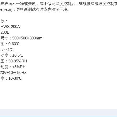
试布表面不干净或变硬，或于做完温度控制后，继续做温湿球度控制
Sen-sor]，更换新测试布时应先清洗干净。
参数：
HWS-200A
200L
尺寸：500×500×800mm
围：0-60℃
：0.1℃
动度：±0.5℃
围：50-95%RH
动度：±5%RH
20V±10% 50HZ
度：10-30℃