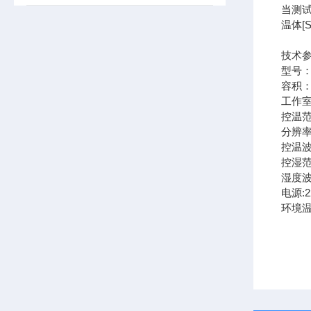
当测
温体[
技术
型号：
容积：
工作室
控温范
分辨率
控温波
控湿范
湿度波
电源:2
环境温