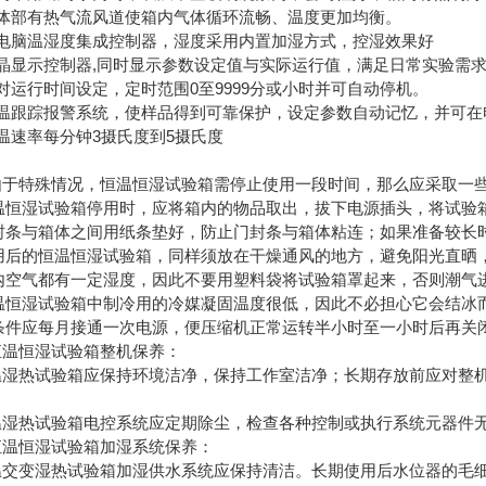
箱体部有热气流风道使箱内气体循环流畅、温度更加均衡。
微电脑温湿度集成控制器，湿度采用内置加湿方式，控湿效果好
液晶显示控制器,同时显示参数设定值与实际运行值，满足日常实验需
对运行时间设定，定时范围0至9999分或小时并可自动停机。
超温跟踪报警系统，使样品得到可靠保护，设定参数自动记忆，并可在
温速率每分钟3摄氏度到5摄氏度
由于特殊情况，恒温恒湿试验箱需停止使用一段时间，那么应采取一
)恒温恒湿试验箱停用时，应将箱内的物品取出，拔下电源插头，将试验
)门封条与箱体之间用纸条垫好，防止门封条与箱体粘连；如果准备较
)停用后的恒温恒湿试验箱，同样须放在干燥通风的地方，避免阳光直
)室内空气都有一定湿度，因此不要用塑料袋将试验箱罩起来，否则潮
)恒温恒湿试验箱中制冷用的冷媒凝固温度很低，因此不必担心它会结
有条件应每月接通一次电源，便压缩机正常运转半小时至一小时后再关
恒温恒湿试验箱整机保养：
温湿热试验箱应保持环境洁净，保持工作室洁净；长期存放前应对整
。
温湿热试验箱电控系统应定期除尘，检查各种控制或执行系统元器件
恒温恒湿试验箱加湿系统保养：
温交变湿热试验箱加湿供水系统应保持清洁。长期使用后水位器的毛