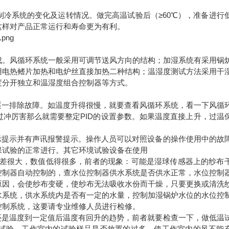
冷系统的变化及运转情况。做完高温试验后（≥60℃），准备进行
这样对产品正常运行和寿命更为有利。
成。风循环系统一般采用可调节送风方向的结构；加湿系统有采用锅
用电热鳍片加热和电炉丝直接加热二种结构；温湿度测试方法采用干
度分开独立和温湿度组合控制器等方式。
逐一排除故障。如温度升得很慢，就要查看风循环系统，看一下风循
冲厉害那么就需要整定PID的设置参数。如果温度直接上升，过温
示提示并有声讯报警提示。操作人员可以对照设备的操作使用中的故
保试验的正常进行。其它环境试验设备在使用
度相差很大，数值低得很多，前者的现象：可能是湿球传感器上的纱布
控制器自动控制的，查水位控制器供水系统是否供水正常，水位控制
原因，会使纱布变硬，使纱布无法吸收水份而干燥，只要更换或清洗
水系统，供水系统内是否有一定的水量，控制加湿锅炉水位的水位控
控制系统，这要请专业维修人员进行检修。
还是温度到一定值后温度有回升的趋势，前者就要检查一下，做低温
试验，工作室内的试验样品是否放置的过多，使工作室内的风不能