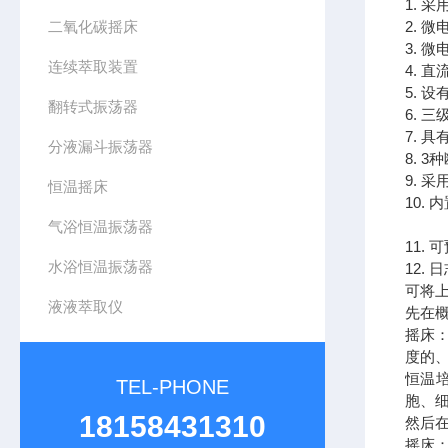
1. 
二氧化碳摇床
2. 
3. 
连续萃取装置
4. 
5. 
翻转式振荡器
6. 
7. 
分液漏斗振荡器
8. 
9. 
恒温摇床
10.
气浴恒温振荡器
11.
水浴恒温振荡器
12.
可将上
液液萃取仪
先在
摇床
度的
恒温
TEL-PHONE
胞、
18158431310
然后
摇床