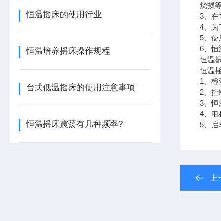
烧损
恒温摇床的使用行业
3、
4、为
5、
6、
恒温培养摇床操作规程
恒温
恒温
1、检
台式低温摇床的使用注意事项
2、控
3、恒
4、电
恒温摇床震荡有几种频率?
5、
上