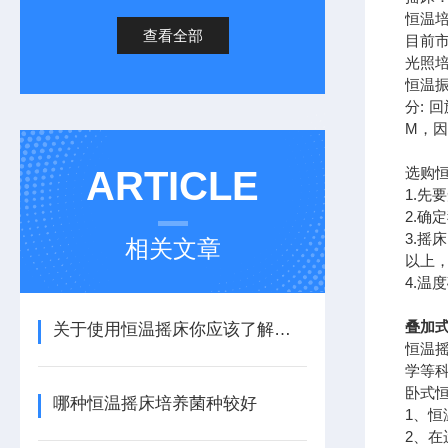
恒温
查看全部
目前
光照
恒温
分: 
M，
ARTICLE
选购
1.先
2.
3.
相关文章
以上
4.
叠加式
关于使用恒温摇床你应该了解的几件事
恒温
学等
卧式
哪种恒温摇床培养菌种较好
1、
2、