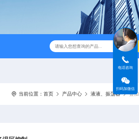
缩赶酸仪ZDGS-8
厌氧手套箱YQX-I半自动厌氧培养箱
电话咨询
扫码加微信
当前位置：
首页
产品中心
液液、振荡器
叠加