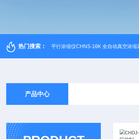
热门搜索：
平行浓缩仪CHNS-16K 全自动真空浓缩
产品中心