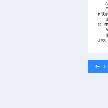
7、
有时
种现
所谓
如用
8、
要求
比较
上