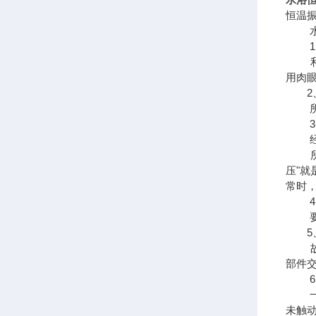
恒温
水浴
1、
利用
用肉
2、
所谓
3、
经常
所谓
压"
常时
4、
要求
5、
故障
部件
6、
一般
未触