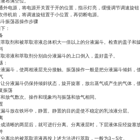
溶液布满空位。
接通外电源，将电源开关置于开的位置，指示灯亮，缓慢调节调速旋钮
每次停机前，将调速旋钮置于小位置，再切断电源。
漏斗振荡器操作步骤
如下：
备
较萃取剂和被萃取溶液总体积大一倍以上的分液漏斗。检查的盖子和
料
萃取溶液和萃取剂分别由分液漏斗的上口倒入，盖好盖子。
荡：
分液漏斗，使两相液层充分接触。振荡操作一般是把分液漏斗倾斜，
气
后让分液漏斗仍保持倾斜状态，旋开旋塞，放出蒸气或产生的气体，
复振荡
荡和放气数次。操作和现象均与振荡和放气相同。
置
液漏斗放在铁环中，静置。静置的目的是使不稳定的乳浊液分层。
离
分成清晰的两层后，就可进行分离。分离液层时，下层液体应经旋塞
并
液分离出的被萃取溶液再按上述方法进行萃取，一般为3～5次。