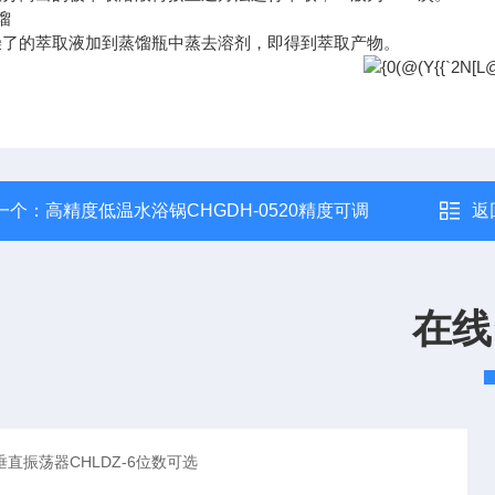
馏
燥了的萃取液加到蒸馏瓶中蒸去溶剂，即得到萃取产物。
一个：
高精度低温水浴锅CHGDH-0520精度可调
返
在线