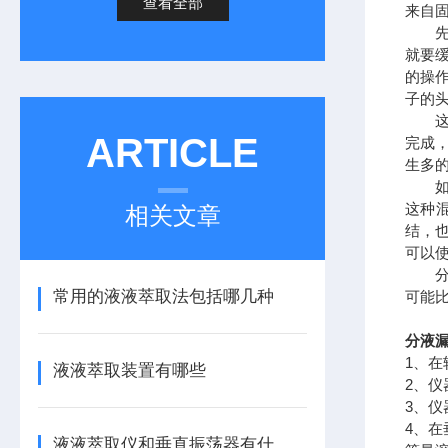
查看全部
来自
先，
就要
的操
子的
这个
ARTICLE
完成
生多
如何
这种
相关文章
结，
可以
分液
常用的液液萃取法包括哪几种
可能
分液漏
1、
液液萃取装置有哪些
2、
3、
4、
液液萃取仪和垂直振荡器有什么区别