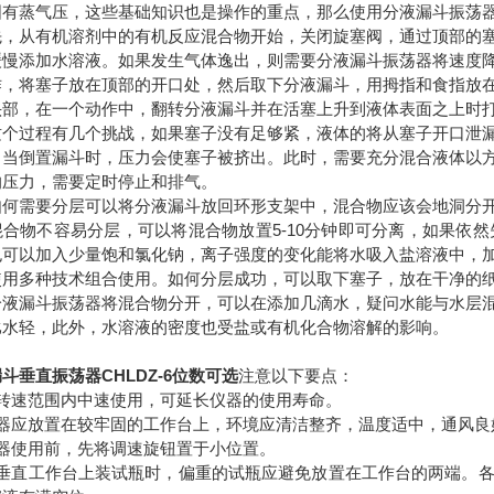
固有蒸气压，这些基础知识也是操作的重点，那么使用分液漏斗振荡
从有机溶剂中的有机反应混合物开始，关闭旋塞阀，通过顶部的塞
缓慢添加水溶液。如果发生气体逸出，则需要分液漏斗振荡器将速度
作，将塞子放在顶部的开口处，然后取下分液漏斗，用拇指和食指放
头部，在一个动作中，翻转分液漏斗并在活塞上升到液体表面之上时
过程有几个挑战，如果塞子没有足够紧，液体的将从塞子开口泄漏
，当倒置漏斗时，压力会使塞子被挤出。此时，需要充分混合液体以
的压力，需要定时停止和排气。
需要分层可以将分液漏斗放回环形支架中，混合物应该会地洞分开
混合物不容易分层，可以将混合物放置5-10分钟即可分离，如果依
也可以加入少量饱和氯化钠，离子强度的变化能将水吸入盐溶液中，
使用多种技术组合使用。如何分层成功，可以取下塞子，放在干净的
漏斗振荡器将混合物分开，可以在添加几滴水，疑问水能与水层混
比水轻，此外，水溶液的密度也受盐或有机化合物溶解的影响。
斗垂直振荡器CHLDZ-6位数可选
注意以下要点：
在转速范围内中速使用，可延长仪器的使用寿命。
仪器应放置在较牢固的工作台上，环境应清洁整齐，温度适中，通风良
仪器使用前，先将调速旋钮置于小位置。
在垂直工作台上装试瓶时，偏重的试瓶应避免放置在工作台的两端。