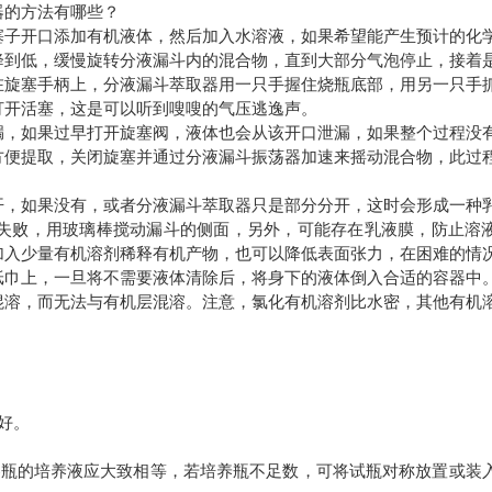
器的方法有哪些？
子开口添加有机液体，然后加入水溶液，如果希望能产生预计的化
降到低，缓慢旋转分液漏斗内的混合物，直到大部分气泡停止，接着
在旋塞手柄上，分液漏斗萃取器用一只手握住烧瓶底部，用另一只手
打开活塞，这是可以听到嗖嗖的气压逃逸声。
，如果过早打开旋塞阀，液体也会从该开口泄漏，如果整个过程没
方便提取，关闭旋塞并通过分液漏斗振荡器加速来摇动混合物，此过
，如果没有，或者分液漏斗萃取器只是部分分开，这时会形成一种
然失败，用玻璃棒搅动漏斗的侧面，另外，可能存在乳液膜，防止溶
加入少量有机溶剂稀释有机产物，也可以降低表面张力，在困难的情
纸巾上，一旦将不需要液体清除后，将身下的液体倒入合适的容器中
溶，而无法与有机层混溶。注意，氯化有机溶剂比水密，其他有机
好。
各瓶的培养液应大致相等，若培养瓶不足数，可将试瓶对称放置或装