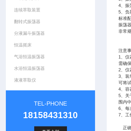
4、振
连续萃取装置
5、负
标准
翻转式振荡器
振荡器
非常
分液漏斗振荡器
恒温摇床
注意
气浴恒温振荡器
1、
需确
水浴恒温振荡器
2、
3、
液液萃取仪
可将
4、
5、
围内
TEL-PHONE
6、
18158431310
7、
正