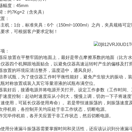
荡幅度：45mm
荷：约7Kg×2（含夹具）
配置：
主机：1台，标准夹具：6个（150ml~1000ml）之内，夹具规格可
规要求，可根据客户要求定制！
事项：
仪器应放置在平整牢固的地面上，最好是带点摩擦系数的地面（比方
保仪器四个机脚跟地面贴合，以避免仪器高速运转时产生的偏移及打
仪器放置的环境应清洁整齐，温度适中，通风良好。
装培养试瓶，为了使仪器工作时平衡性能好，避免产生较大的振动，
试瓶对称放置或装入其它等量溶液的试瓶布满空位。
容器装好后，接通电源并将电源开关打开。设定工作参数（工作时间、
关于速度控制：起动时速度应从小到大，慢慢上调，切勿一下子将速度调
中速使用，可延长仪器使用寿命）。若是带恒速振荡的，则振荡速度
每次停机前，各控制开关均应处于非工作状态，切断电源。
工作完毕停机前，各开关应置于非工作状态，然后切断电源。
确使用分液漏斗振荡器需要掌握时间和灵活性，还应该认识到分液漏