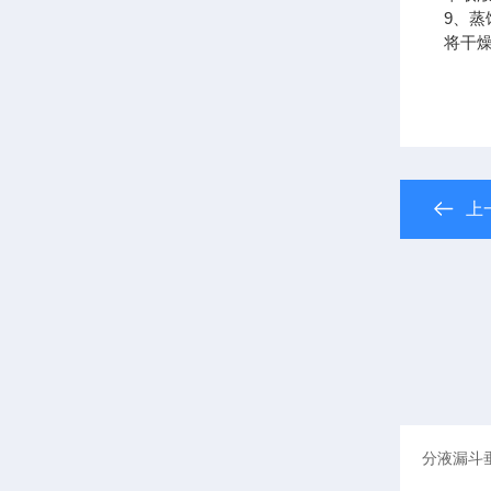
9、蒸
将干
上