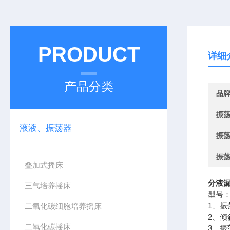
PRODUCT
详细
产品分类
品
振
液液、振荡器
振
振
叠加式摇床
分液漏
三气培养摇床
型号：
1、振
二氧化碳细胞培养摇床
2、倾
二氧化碳摇床
3、振