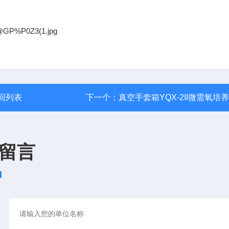
回列表
下一个：
真空手套箱YQX-2II微需氧培
留言