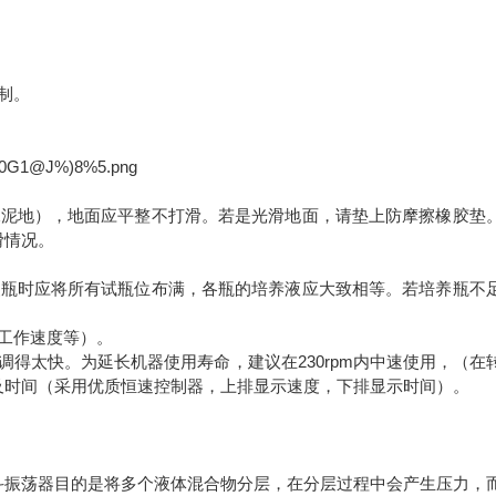
定制。
水泥地），地面应平整不打滑。若是光滑地面，请垫上防摩擦橡胶垫
滑情况。
装瓶时应将所有试瓶位布满，各瓶的培养液应大致相等。若培养瓶不
工作速度等）。
得太快。为延长机器使用寿命，建议在230rpm内中速使用，（在
及时间（采用优质恒速控制器，上排显示速度，下排显示时间）。
斗振荡器目的是将多个液体混合物分层，在分层过程中会产生压力，