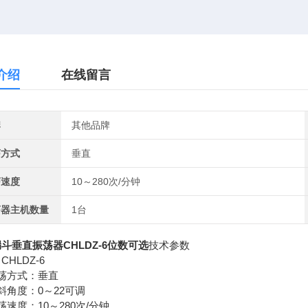
介绍
在线留言
牌
其他品牌
荡方式
垂直
荡速度
10～280次/分钟
荡器主机数量
1台
斗垂直振荡器CHLDZ-6位数可选
技术参数
CHLDZ-6
荡方式：垂直
斜角度：0～22可调
荡速度：10～280次/分钟