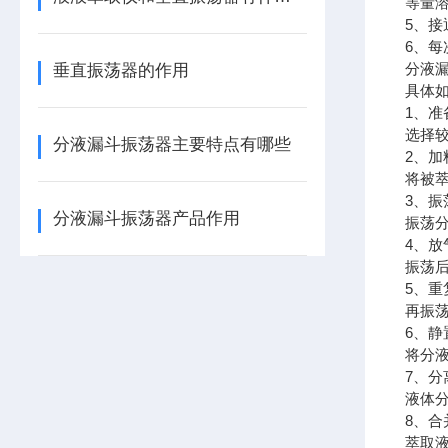
等量
5、
6、
分液
垂直振荡器的作用
具体
1、准
选择
分液漏斗振荡器主要特点有哪些
2、加
将被
3、振
分液漏斗振荡器产品作用
振荡
4、放
振荡
5、重
再振
6、静
将分
7、分
液体
8、合
萃取