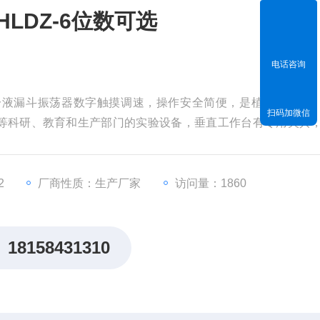
LDZ-6位数可选
电话咨询
选分液漏斗振荡器数字触摸调速，操作安全简便，是植物、生物
扫码加微信
等科研、教育和生产部门的实验设备，垂直工作台有专用夹具
匀。本机配以数字控速系统，具有容量大、转速平稳、振荡效
2
厂商性质：生产厂家
访问量：1860
18158431310