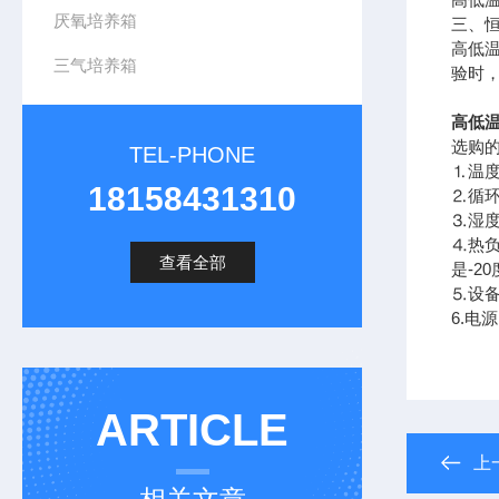
厌氧培养箱
三、
高低
三气培养箱
验时
高低温
选购
TEL-PHONE
⒈温
18158431310
⒉循
⒊湿
⒋热
查看全部
是-
⒌设
6.
ARTICLE
上