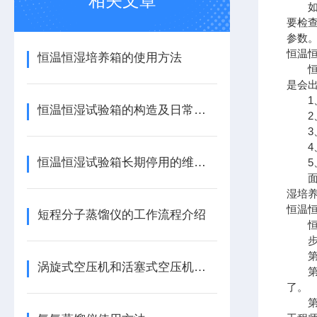
相关文章
如果
要检
参数
恒温恒
恒温恒湿培养箱的使用方法
恒温
是会出
1、
恒温恒湿试验箱的构造及日常护理方法
2、
3、
4、
恒温恒湿试验箱长期停用的维护方案
5、
面对
湿培
恒温恒
短程分子蒸馏仪的工作流程介绍
恒温
步：
第二
涡旋式空压机和活塞式空压机的主要区别
第三
了。
第四