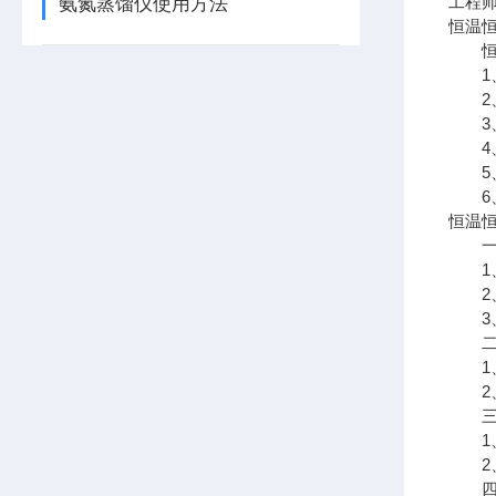
工程
氨氮蒸馏仪使用方法
恒温恒
恒湿
1、
2、
3、
4、
5、
6、
恒温
一、
1、
2、
3、
二、
1、
2、
三、
1、
2、
四、