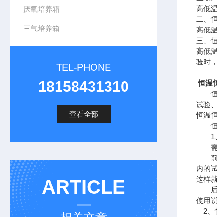
高低
厌氧培养箱
二、
三气培养箱
高低
三、
高低
验时
TEL-PHONE
18158431310
恒温恒
恒温
试验
查看全部
恒温
恒温
1、
需要
前者
内的
这样
ARTICLE
后者
使用说
2、