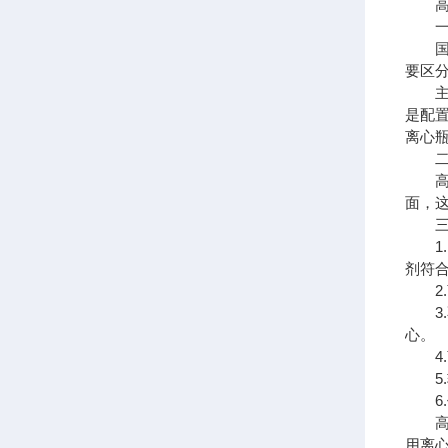
高速
一、
国产
要区
主机
是配
离心
二、
高速
面，
三、
1.
剂符
2.离
3.
心。
4.
5.
6.
高速
用离