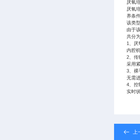
厌氧
厌氧
养条
该类
由于
共分
1、厌
内腔
2、传
采用
3、裸
无需
4、控
实时
上