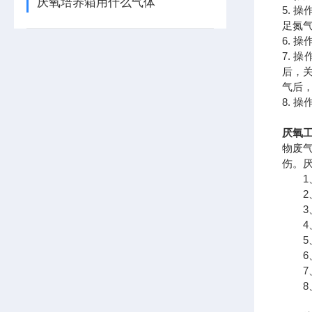
厌氧培养箱用什么气体
5. 
足氮气
6. 
7. 
后，关
气后
8. 
厌氧工
物废
伤。
1、
2、
3、
4、
5、
6、
7、
8、