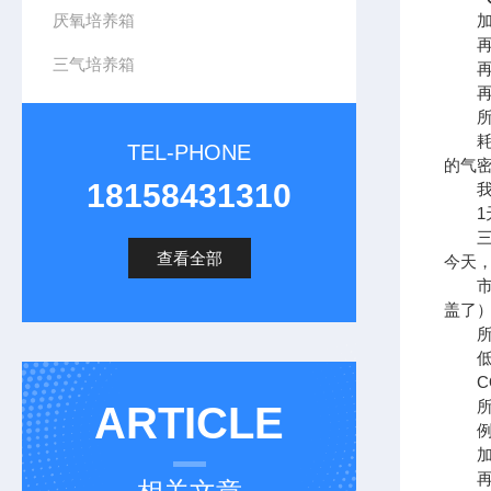
厌氧培养箱
加入5
再加入
三气培养箱
再加入
再加入
所以
耗气
TEL-PHONE
的气
18158431310
我们
1天
三气
查看全部
今天
市面上
盖了
所谓
低氧
CO
所采用
ARTICLE
例如
加入5
再加入