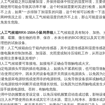
，人工气候箱之所以能够加湿，并保持箱体中恒定的湿度环境，主要
长期使用可能会导致其功率不够，这个时候就需要对其进行检查，如
升不上去，如果*一步排除了加湿泵的问题，这个时候可以检查一下
这两种情况之后，发现人工气候箱湿度仍然升不上去，那么可能是设
以免发生危险。
人工气候箱RRX-150A小鼠饲养箱
人工气候箱是具有制冷、加热、
细菌、霉菌、微生物的培养、保存，水体分析的BOD测定以及其它
位理想的试验设备。
原理：人工气候箱由位于箱内的传感器，其中温度传感器和湿度传感
经微电脑来控制加热器、加湿器、光照度或制冷压缩机工作，从而达
的使用注意事项及其维护：
使用人工气候箱要可靠接地。如接地不正确会导致触电或火灾。
 应确定电源插头牢固的插在电源板上，如插头不紧易松脱，也可能导致
 不要在使用过程中。因未关闭设备电源开关而拔出电源插头，以免因为
尽量避免损坏电源软线或使用非的电源软线。以免导致设备损坏或触电
不可在电源软线中间断开或使用接长软线。以免因为过热而触电或发生
切勿湿手拔插电源线。否则，有触电危险。
在使用中切勿频繁改变设定值，以免压缩机频繁启动造成过载，影响设
 水箱注入水严禁使用自来水或其它不洁水源。需注入纯净水、蒸馏水
 务必关好内玻璃门，然后再关箱门。如果内门未关好，即使箱门关上