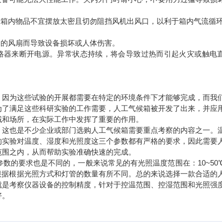
时，箱内物品不宜摆放太密且切勿阻挡风机出风口，以利于箱内气流循
中的风扇而导致设备损坏或人体伤害。
断路器来断开电源。异常状态持续，将会导致过热而引起火灾或触电
，因为这些试验的开展都需要在特定的环境条件下才能够完成，而我
为了满足这些科研实验的工作需要，人工气候箱被开发了出来，并应
域和场所，在实际工作中发挥了重要的作用。
，这也是不少企业或部门选购人工气候箱需要重点考察的内容之一。
的实验对温度、湿度和光照度这三个参数都有严格的要求，因此需要
范围之内，从而帮助实验准确快速的完成。
数的要求也是不同的，一般来说常见的有光照温度范围在：10~50
度会根据根据光照方式和灯管的数量有所不同。总的来说选择一款合适的
就是考察仪器设备的控制精度，针对于控温范围、控湿范围和光照强
好。