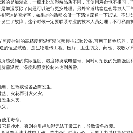
依赖的是加湿泵，一般来说加湿泵品质不同，其使用寿命也不相同，
果是加湿泵除了问题可以进行更换处理。另外管道堵塞也会导致人工
连接管道是否堵塞，如果是的话那么做一下清洁疏通一下试试。不过
备发生了故障，这个时候一定要联系专业的技术人员处理，不可私自
光照度控制的高精度恒温恒湿光照模拟试验设备,可用于植物培养，
用途的恒温试验。是生物遗传工程、医疗、卫生防疫、药检、农牧水
器所感受到的实际温度、湿度转换成电信号。同时可预设的光照强度
到所需温度、湿度和照度控制来达到所需。
触电、过热或设备故障发生。
过热、火花而引发火灾。
及发生火灾。
火灾。
备使用寿命。
或其它超净水。否则会引起加湿无法正常工作，导致设备故障。
，设备可能无法大性能工作。关内外门时请小心，不要用力过猛导致损