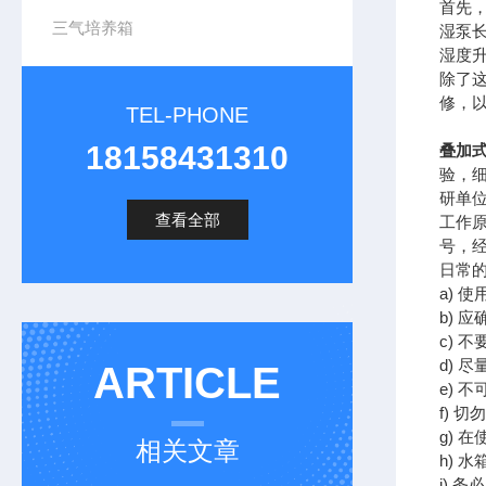
首先
三气培养箱
湿泵
湿度
除了
修，
TEL-PHONE
18158431310
叠加式
验，
研单
查看全部
工作
号，
日常
a) 
b)
c)
d) 
ARTICLE
e) 
f) 
g) 
相关文章
h)
i)