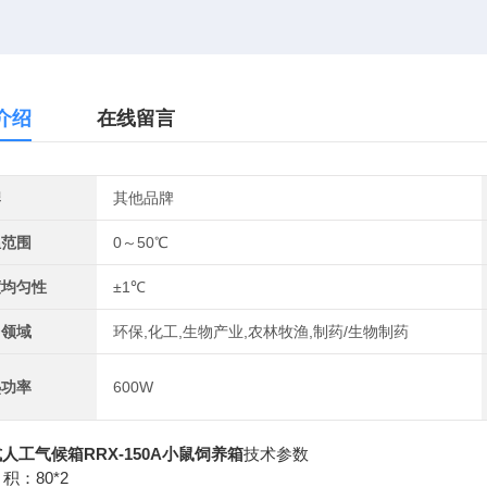
介绍
在线留言
牌
其他品牌
温范围
0～50℃
度均匀性
±1℃
用领域
环保,化工,生物产业,农林牧渔,制药/生物制药
热功率
600W
人工气候箱RRX-150A小鼠饲养箱
技术参数
积：80*2