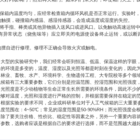
 为确保箱内温度均匀，应经常检查箱内循环风机是否正常运行。实验
切勿触摸，碰撞箱内感温、感湿传感器，会造成温度或湿度的失控。
 切勿将手指、棒类或其他异物插入送风口或进风口。以免触动高速运转
 若有异常状态（烧焦味等）应立即关闭电源使设备终止运转，或以
切勿擅自进行修理。修理不正确会导致火灾或触电。
多大型的实验研究中，我们经常会听到恒温、低温、保温这样的字眼
界的环境是多变的，温度、湿度以及光照等都是时刻在变化的，因此
、林业、畜牧、水产、环境科学、生物遗传工程、大专院校等多个领
气候箱有三大重要参数，它们分别是控温范围、控湿范围和光照强度
、光照度是不少动植物等生命正常生长所需要的环境条件，因此不少
能够对温度，光照和湿度进行严格的控制，并根据需要保持在稳定的
，根据实验的要求不同，企业或科研单位对于人工气候箱的三大重要参
度范围在：4~50℃；常见的湿度范围是50-90%RH；而光照强
，除了要关注价格、性价比、稳定性等因素之外，另外一个重要内容
要参数，选购者应该是根据自己的要求进行选择，而不是范围越大越