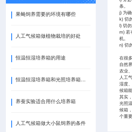
条。
j)
果蝇饲养需要的环境有哪些
k) 
l)
m)
人工气候箱做植物栽培的好处
机。
n) 
恒温恒湿培养箱的用途
在很
自然
农业
人工
恒温恒湿培养箱和光照培养箱的区别
湿度
候箱
其实
养蚕实验适合用什么培养箱
光照温
候箱
个重
人工气候箱做大小鼠饲养的条件