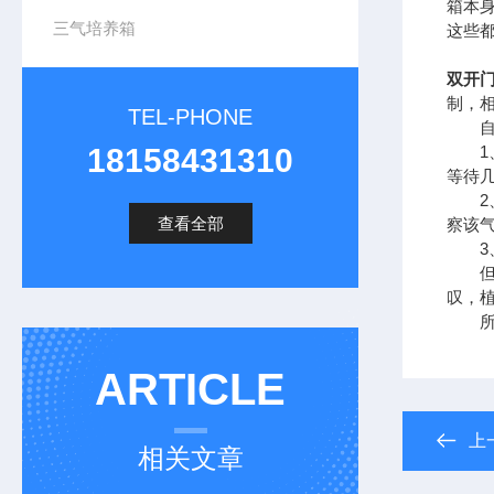
箱本
三气培养箱
这些
双开门
制，
TEL-PHONE
自然
18158431310
1、
等待
2、
查看全部
察该气
3、
但是
叹，
所以
ARTICLE
上
相关文章