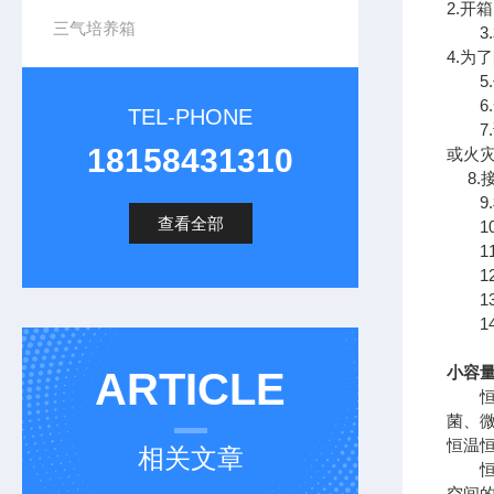
2.开
三气培养箱
3.
4.
5.
6.
TEL-PHONE
7.
18158431310
或火
8.
9.
查看全部
10
11
12
13
14
小容量
ARTICLE
恒温
菌、
恒温
相关文章
恒温
空间