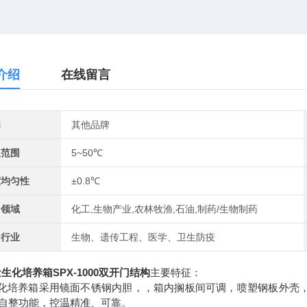
介绍
在线留言
牌
其他品牌
温范围
5~50℃
度均匀性
±0.8℃
用领域
化工,生物产业,农林牧渔,石油,制药/生物制药
用行业
生物、遗传工程、医学、卫生防疫
生化培养箱SPX-1000双开门结构
主要特征：
生化培养箱采用镜面不锈钢内胆，，箱内搁板间可调，喷塑钢板外壳
D自整功能，控温精准、可靠。