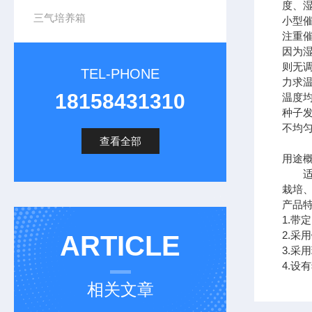
度、湿
三气培养箱
小型催
注重
因为
则无
TEL-PHONE
力求
18158431310
温度
种子发
不均
查看全部
用途
适用
栽培
产品
1.带
2.采
ARTICLE
3.采
4.设
相关文章