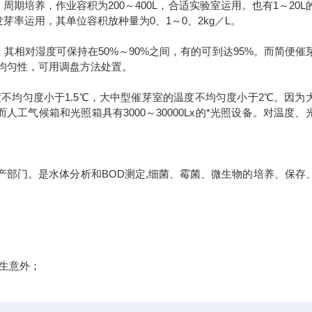
培养，作业容积为200～400L，合适实验室运用。也有1～20L
率运用，其单位容积放种量为0、1～0、2kg／L。
相对湿度可保持在50%～90%之间，有的可到达95%。而简便催
均匀性，可用调盘方法处置。
不均匀度小于1.5℃，大中型催芽室的温度不均匀度小于2℃。因为
气候箱和光照箱具有3000～30000Lx的*光照设备。对温度、
部门。是水体分析和BOD测定,细菌、霉菌、微生物的培养、保存
发生意外；