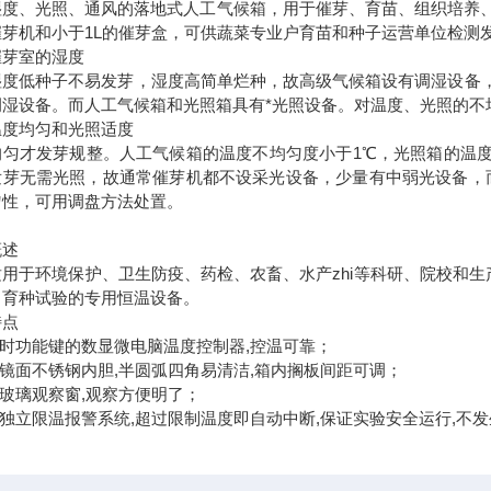
度、光照、通风的落地式人工气候箱，用于催芽、育苗、组织培养、周期
芽机和小于1L的催芽盒，可供蔬菜专业户育苗和种子运营单位检测发芽
催芽室的湿度
湿度低种子不易发芽，湿度高简单烂种，故高级气候箱设有调湿设备，其
调湿设备。而人工气候箱和光照箱具有*光照设备。对温度、光照的不
温度均匀和光照适度
均匀才发芽规整。人工气候箱的温度不均匀度小于1℃，光照箱的温度
芽无需光照，故通常催芽机都不设采光设备，少量有中弱光设备，而人工
匀性，可用调盘方法处置。
概述
于环境保护、卫生防疫、药检、农畜、水产zhi等科研、院校和生产
、育种试验的专用恒温设备。
特点
定时功能键的数显微电脑温度控制器,控温可靠；
用镜面不锈钢内胆,半圆弧四角易清洁,箱内搁板间距可调；
用玻璃观察窗,观察方便明了；
有独立限温报警系统,超过限制温度即自动中断,保证实验安全运行,不