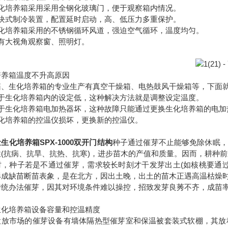
生化培养箱采用采用全钢化玻璃门，便于观察箱内情况。
模块式制冷装置，配置延时启动，高、低压力多重保护。
生化培养箱采用的不锈钢循环风道，强迫空气循环，温度均匀。
设有大视角观察窗、照明灯。
培养箱温度不升高原因
箱、生化培养箱的专业生产有真空干燥箱、电热鼓风干燥箱等，下面
由于生化培养箱内的设定低，这种解决方法就是调整设定温度。
由于生化培养箱电加热器坏，这种故障只能通过更换生化培养箱的电加
生化培养箱的控温仪损坏，更换新的控温仪。
生化培养箱SPX-1000双开门结构
种子通过催芽不止能够免除休眠，
性(抗病、抗旱、抗热、抗寒)，进步苗木的产值和质量。因而，耕种
时，种子若是不通过催芽，需求较长时刻才干发芽出土(如核桃要通过
形成缺苗断苗表象，是在北方，因出土晚，出土的苗木正遇高温枯燥
传统办法催芽，因其对环境条件难以操控，招致发芽良莠不齐，成苗
生化培养箱设备容量和控温精度
投放市场的催芽设备有墙体隔热型催芽室和保温被套装式软棚，其放