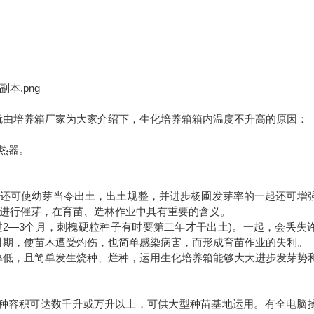
就由培养箱厂家为大家介绍下，生化培养箱箱内温度不升高的原因：
热器。
还可使幼芽当令出土，出土规整，并进步杨圃发芽率的一起还可增
前进行催芽，在育苗、造林作业中具有重要的含义。
2—3个月，刺槐硬粒种子有时要第二年才干出土)。一起，会丢失
时期，使苗木遭受灼伤，也简单感染病害，而形成育苗作业的失利。
率低，且简单发生烧种、烂种，运用生化培养箱能够大大进步发芽势
种容积可达数千升或万升以上，可供大型种苗基地运用。有全电脑