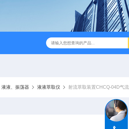
缩赶酸仪ZDGS-8
厌氧手套箱YQX-I半自动厌氧培养箱
液液、振荡器
液液萃取仪
射流萃取装置CHCQ-04D气