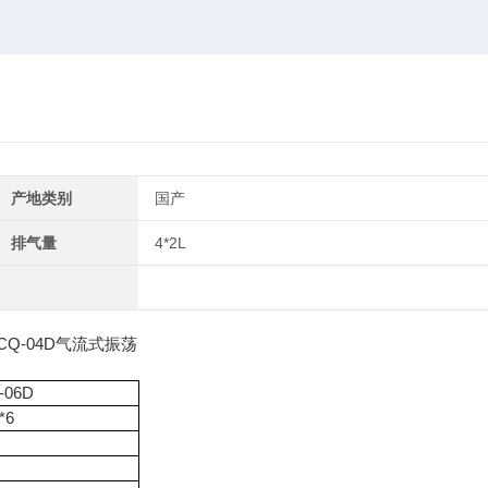
产地类别
国产
排气量
4*2L
-06D
*6