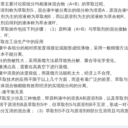
本章主要讨论双组分均相液体混合物（A+B）的萃取过程。
用溶剂称为萃取剂S，混合液中被分离出的组分称为溶质A，原混合液
取剂为主的溶液称为萃取相E，而以原溶剂为主的溶液称为萃余相R。
剂后得到的液体称为萃余液R’。
，萃取操作包括下列步骤：（1）原料液（A+B）与萃取剂的混合接触
’、R’。
萃取在工业生产中的应用
溶液中各组分的相对挥发度很接近或能形成恒沸物，采用一般精馏方
根本不能分离。
组分的热敏性大，采用蒸馏方法易导致热分解、聚合等化学变化。
溶液沸点高，需要在高真空下进行蒸馏。
溶液中溶质的浓度很低，用蒸馏方法能耗太大，经济上不合理。
液萃取技术的应用不限于以上几个方面，而是有着广泛的前景。萃取
液体混合物都能有效而经济的实现组分间的分离。
-液平衡关系
液萃取至少涉及三种物质，即原料液中的溶质A和原溶剂B，以及萃取剂
A溶于原溶剂B及萃取剂S中，但萃取剂S与原溶剂B不互溶，形成一对
部分互溶的混合液；（3）萃取剂S不仅与原溶剂B部分互溶而且与溶