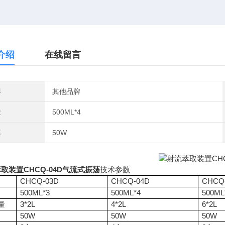
介绍
在线留言
牌
其他品牌
量
500ML*4
率
50W
取装置CHCQ-04D气流式振荡
技术参数
CHCQ-03D
CHCQ-04D
CHCQ
500ML*3
500ML*4
500ML
量
3*2L
4*2L
6*2L
50W
50W
50W