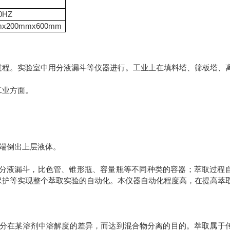
0HZ
mx200mmx600mm
过程。实验室中用分液漏斗等仪器进行。工业上在填料塔、筛板塔、
工业方面。
上端倒出上层液体。
ml分液漏斗，比色管、锥形瓶、容量瓶等不同种类的容器；萃取过程
保护等实现整个萃取实验的自动化。本仪器自动化程度高，在提高萃
组分在某溶剂中溶解度的差异，而达到混合物分离的目的。萃取属于