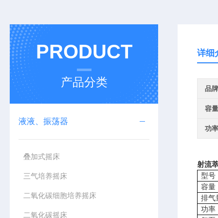
PRODUCT
详细
产品分类
品
容
液液、振荡器
功
叠加式摇床
射流萃
型号
三气培养摇床
容量
二氧化碳细胞培养摇床
排气
功率
二氧化碳摇床