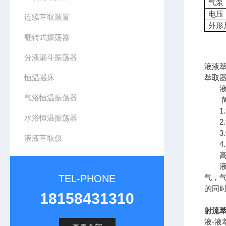
气泵
电压
连续萃取装置
外形
翻转式振荡器
分液漏斗振荡器
液液
恒温摇床
萃取
液液
气浴恒温振荡器
简单
1.
水浴恒温振荡器
2.
3.
液液萃取仪
4.
高x
液液
TEL-PHONE
气，
的同
18158431310
射流萃
液-