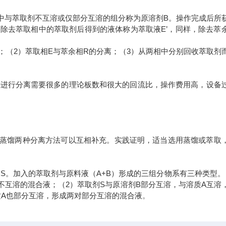
中与萃取剂不互溶或仅部分互溶的组分称为原溶剂B。操作完成后所
除去萃取相中的萃取剂后得到的液体称为萃取液E’，同样，除去萃
；（2）萃取相E与萃余相R的分离；（3）从两相中分别回收萃取剂
法进行分离需要很多的理论板数和很大的回流比，操作费用高，设备
与蒸馏两种分离方法可以互相补充。实践证明，适当选用蒸馏或萃取
S。加入的萃取剂与原料液（A+B）形成的三组分物系有三种类型。
不互溶的混合液；（2）萃取剂S与原溶剂B部分互溶，与溶质A互溶
质A也部分互溶，形成两对部分互溶的混合液
。