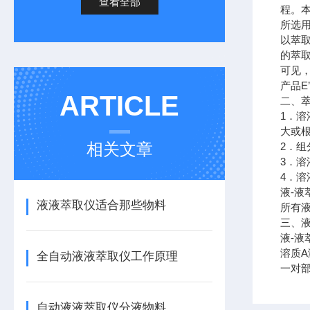
查看全部
程。
所选
以萃
的萃取
可见
产品E
ARTICLE
二、
1．
大或
相关文章
2．
3．
4．
液-
液液萃取仪适合那些物料
所有
三、液
液-
溶质
全自动液液萃取仪工作原理
一对
自动液液萃取仪分液物料