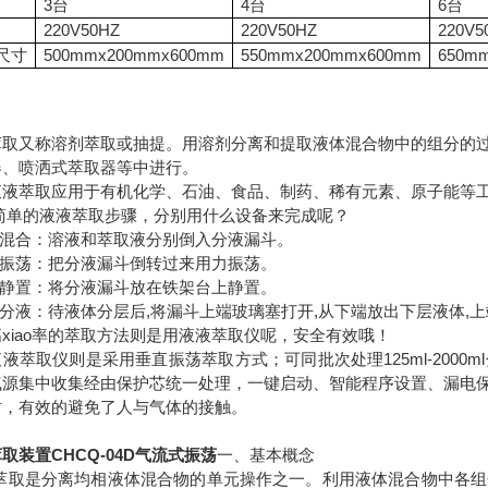
3台
4台
6台
220V50HZ
220V50HZ
220V5
尺寸
500mmx200mmx600mm
550mmx200mmx600mm
650m
萃取又称溶剂萃取或抽提。用溶剂分离和提取液体混合物中的组分的
器、喷洒式萃取器等中进行。
萃取应用于有机化学、石油、食品、制药、稀有元素、原子能等
的液液萃取步骤，分别用什么设备来完成呢？
混合：溶液和萃取液分别倒入分液漏斗。
振荡：把分液漏斗倒转过来用力振荡。
静置：将分液漏斗放在铁架台上静置。
分液：待液体分层后,将漏斗上端玻璃塞打开,从下端放出下层液体,
iao率的萃取方法则是用液液萃取仪呢，安全有效哦！
萃取仪则是采用垂直振荡萃取方式；可同批次处理125ml-2000
气源集中收集经由保护芯统一处理，一键启动、智能程序设置、漏电
时，有效的避免了人与气体的接触。
取装置CHCQ-04D气流式振荡
一、基本概念
液萃取是分离均相液体混合物的单元操作之一。利用液体混合物中各