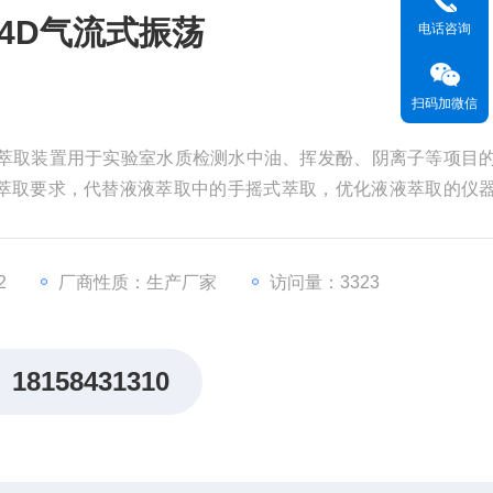
04D气流式振荡
电话咨询
扫码加微信
液液萃取装置用于实验室水质检测水中油、挥发酚、阴离子等项目
萃取要求，代替液液萃取中的手摇式萃取，优化液液萃取的仪
，避免实验人员吸入有毒气体(四氯化碳、四氯乙烯。
2
厂商性质：生产厂家
访问量：3323
18158431310