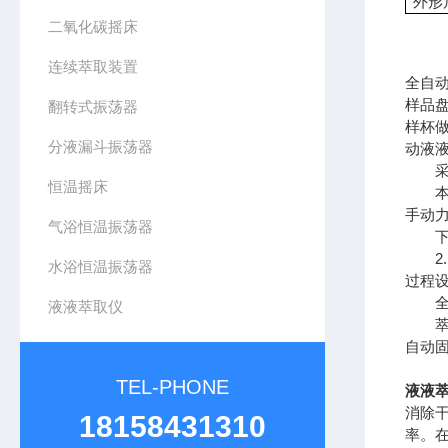
外形
二氧化碳摇床
连续萃取装置
全自
样品
翻转式振荡器
样杯
分液漏斗振荡器
动液液
采用
恒温摇床
本方
手动力
气浴恒温振荡器
下水
2.利
水浴恒温振荡器
过程设
全自动
液液萃取仪
萃取富
自动固
TEL-PHONE
液液萃
消除
18158431310
率。