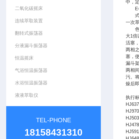
中，
二氧化碳摇床
E=1-
式中，
连续萃取装置
一次
色谱
翻转式振荡器
大1
活塞
分液漏斗振荡器
两相
塞，
恒温摇床
漏斗
两相
气浴恒温振荡器
污。
水浴恒温振荡器
燥后
液液萃取仪
执行
HJ6
HJ9
HJ5
TEL-PHONE
HJ4
18158431310
HJ5
HJ6