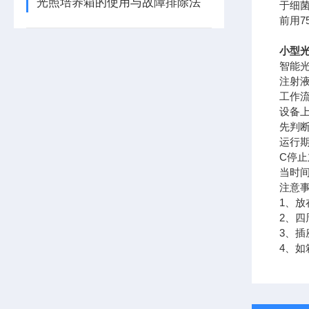
光照培养箱的使用与故障排除法
于细
前用
小型光
智能
注射
工作
设备
先判
运行
C停止
当时
注意
1、放
2、
3、插
4、