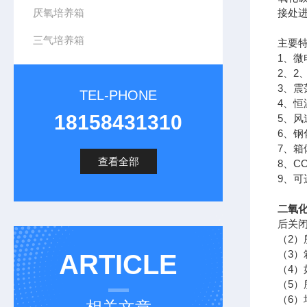
厌氧培养箱
接处
三气培养箱
主要
1、
2、
3、
TEL-PHONE
4、
18158431310
5、
6、
7、箱
查看全部
8、C
9、
二氧化
后关
（2
（3
ARTICLE
（4）
（5）
（6