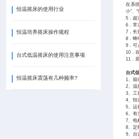
在系
恒温摇床的使用行业
小"、
5．超
6．常
7．长
恒温培养摇床操作规程
8．
9．可
10
台式低温摇床的使用注意事项
11．
台式低
恒温摇床震荡有几种频率?
1、
2、
3、
4、
5、
6、
7、
8、定
9、