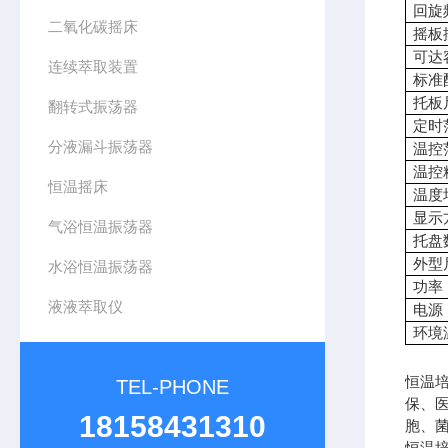
回旋
二氧化碳摇床
摇板
可达
连续萃取装置
标准
托板
翻转式振荡器
定时
分液漏斗振荡器
温控
温控
恒温摇床
温度
显示
气浴恒温振荡器
托盘
外型
水浴恒温振荡器
功率
液液萃取仪
电源
环境
恒温
TEL-PHONE
保、
18158431310
胞、
恒温