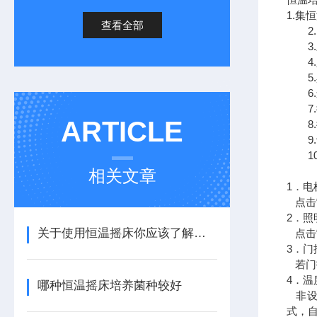
1.
查看全部
2.
3.
4.
5.
6.
7.
ARTICLE
8.
9.
10
相关文章
1．电
点击“
2．照
关于使用恒温摇床你应该了解的几件事
点击
3．门
若门
4．温
哪种恒温摇床培养菌种较好
非设
式，自