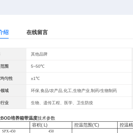
介绍
在线留言
牌
其他品牌
温范围
5~50℃
度均匀性
±1℃
用领域
环保,食品/农产品,化工,生物产业,制药/生物制药
用行业
生物、遗传工程、医学、卫生防疫
BOD培养箱带温度
技术参数
容积( L)
控温范围(℃)
控温精
SPX-450
450