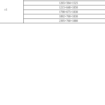
1265×594×1525
1215×648×1850
±
1
1798×675×1830
1892×760×1830
2395×760×1880