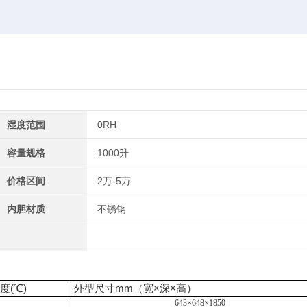
湿度范围
0RH
容量规格
1000升
价格区间
2万-5万
内胆材质
不锈钢
度(℃)
外型尺寸mm（宽×深×高）
643×648×1850