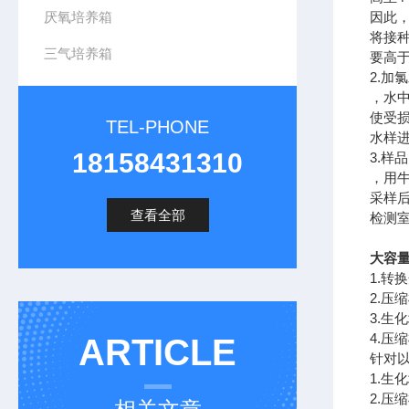
厌氧培养箱
因此
将接种
三气培养箱
要高
2.加
，水
使受
TEL-PHONE
水样
18158431310
3.样
，用牛
采样
查看全部
检测室
大容
1.转
2.压
3.生
4.压
ARTICLE
针对
1.
2.压