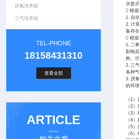
水套
厌氧培养箱
 
1. 
三气培养箱
2.
备存
 根
TEL-PHONE
1.
影响
18158431310
构、
2.
各种
查看全部
3.
的环
（1
（2
（3
ARTICLE
（4）
（5）
（6