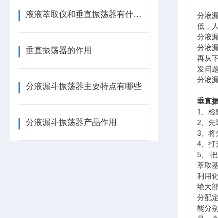
液液萃取仪和垂直振荡器有什么区别
分液
低，
分液
分液
垂直振荡器的作用
再从
发问
分液
分液漏斗振荡器主要特点有哪些
垂直
1、
分液漏斗振荡器产品作用
2、
3、
4、
5、 
萃取
利用
绝大
分配
能分