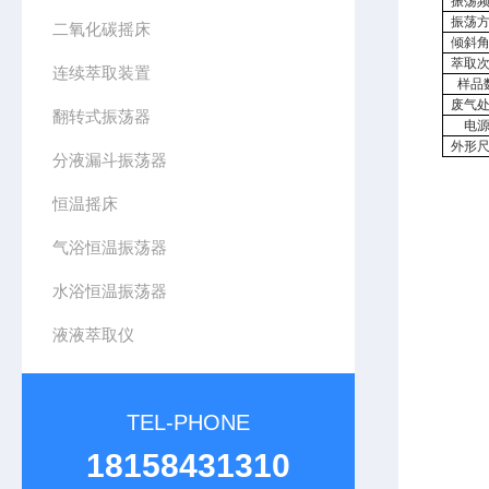
振荡
振荡
二氧化碳摇床
倾斜
萃取
连续萃取装置
样品
废气
翻转式振荡器
电
外形
分液漏斗振荡器
恒温摇床
气浴恒温振荡器
水浴恒温振荡器
液液萃取仪
TEL-PHONE
18158431310