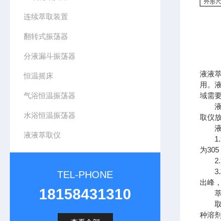
外形
连续萃取装置
翻转式振荡器
分液漏斗振荡器
液液
恒温摇床
用。
气浴恒温振荡器
域需
液液
水浴恒温振荡器
取仪
液液
液液萃取仪
1.波
为30
2.
3.
TEL-PHONE
出峰，
18158431310
萃取
取DC
种溶