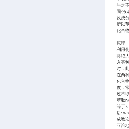
与之
固-
效成
所以
化合
原理
利用
将绝
入某
时，此
在两
化合
度，
过萃取
萃取n
等于k，
后: 
成数
互溶