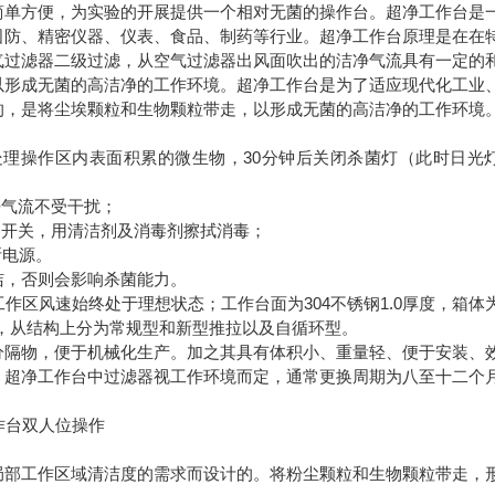
简单方便，为实验的开展提供一个相对无菌的操作台。超净工作台是
国防、精密仪器、仪表、食品、制药等行业。超净工作台原理是在在
气过滤器二级过滤，从空气过滤器出风面吹出的洁净气流具有一定的
以形成无菌的高洁净的工作环境。超净工作台是为了适应现代化工业
的，是将尘埃颗粒和生物颗粒带走，以形成无菌的高洁净的工作环境
理操作区内表面积累的微生物，30分钟后关闭杀菌灯（此时日光
气流不受干扰；
开关，用清洁剂及消毒剂擦拭消毒；
断电源。
，否则会影响杀菌能力。
风速始终处于理想状态；工作台面为304不锈钢1.0厚度，箱体
台，从结构上分为常规型和新型推拉以及自循环型。
隔物，便于机械化生产。加之其具有体积小、重量轻、便于安装、
。超净工作台中过滤器视工作环境而定，通常更换周期为八至十二个
局部工作区域清洁度的需求而设计的。将粉尘颗粒和生物颗粒带走，