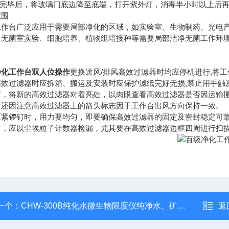
用完毕后，将玻璃门底边降至底端，打开紫外灯，消毒半小时以上后再关闭
范围
工作台广泛应用于需要局部净化的区域，如实验室、生物制药、光电
、无菌室实验、细胞培养、植物组培接种等需要局部洁净无菌工作环
净化工作台双人位操作
更换送风/排风高效过滤器时均应停机进行,将
高效过滤器时应拆箱、搬运及安装时应保护滤纸完好无损,禁止用手触
前，将新的高效过滤器对着亮处，以肉眼查看高效过滤器是否因运输
时还因注意高效过滤器上的箭头标志因于工作台出风方向保持一致。
压紧锣钉时，用力要均匀，即要确保高效过滤器的固定及密封稳定可
后，应以尘埃粒子计数器检漏，尤其要在高效过滤器边框四周进行扫
一个：
CHW-300B纯化水微生物限度仪纯净水、矿泉水
返