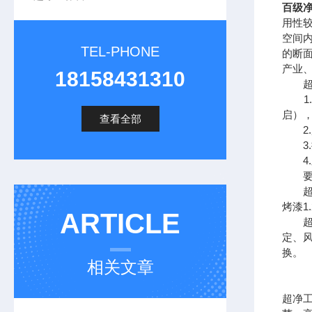
百级
用性
空间
TEL-PHONE
的断
产业
18158431310
超净
1.
启）
查看全部
2.
3.
4.
要注
超净
烤漆
ARTICLE
超净
定、
换。
相关文章
超净