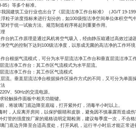
68-85）等多个标准。
9年我国建筑工业行业也出台了《层流洁净工作台标准》（JG/T 19-
悬浮粒子浓度指标来进行划分的，如100级指洁净空间单位体积空气
可望对于统一试验方法、规范制造程序将起到重要作用。
原理
工作台的工作原理是通过风机将空气吸入，经由静压箱通过高效过滤
洁净空气的控制下达到100级洁净度，以形成无菌的高洁净的工作环境
工作台根据气流模式，可分为水平层流洁净工作台和垂直层流洁净工作
平层流洁净工作台：其工作区气流模式为水平层流。
直层流洁净工作台：其工作区气流模式
直层流。垂直层流洁净台根据操作区操作方式的不同，又可分为单面
方法
上220V、50Hz的交流电源。
需求轻触操作面板中相关功能键。
使用前，将玻璃门底边降至底端，打开紫外灯，消毒半小时以上。
消毒时，人应离开房间，以保护眼睛和皮肤，避免因不慎暴露而造成伤
紫外灯管的强度按厂家的规格说明定期检测，建议每季度一次，不合格
将玻璃门底边升降至合适高度处，打开风机，运行半小时后才能正常