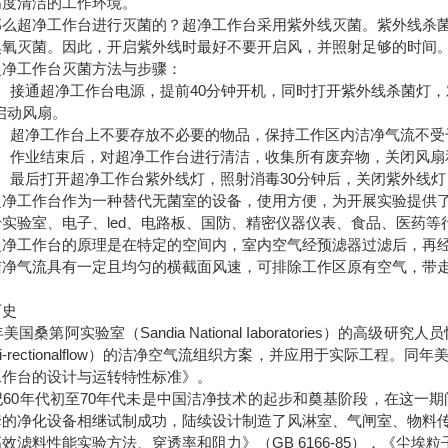
高度清洁的工作环境。
超净工作台进行灭菌的？超净工作台采用紫外线灭菌。紫外线杀菌
臭氧灭菌。因此，开启紫外线时最好不要开启风，并照射足够的时间
工作台灭菌方法与步骤：
接通超净工作台电源，提前40分钟开机，同时打开紫外线杀菌灯，对
启动风扇。
超净工作台上不要存放不必要的物品，保持工作区内洁净气流不受
作业结束后，对超净工作台进行清洁，收集所有废弃物，关闭风扇
最后打开超净工作台紫外线灯，照射消毒30分钟后，关闭紫外线灯
工作台作为一种替代无菌室的设备，使用方便，为开展实验提供了
实验室、电子、led、电路板、国防、精密仪器仪表、食品、医药等
工作台的原理是在特定的空间内，室内空气经预滤器过滤后，再经
洁净气流具有一定且均匀的横截面风速，可排除工作区原有空气，带
历史
年美国桑第阿实验室（Sandia National Iaboratories）的高级研究人
idi-rectionalflow）的洁净空气流组织方案，并应用于实际工程。
工作台的设计与运转特性标准》。
纪60年代初至70年代未是中国洁净技术的起步和奠基阶段，在这一期间
套的净化设备相继试制成功，陆续设计制造了风淋室、气闸室、物料
效滤料性能实验方法、穿透率和阻力》（GB 6166-85），《尘埃粒子