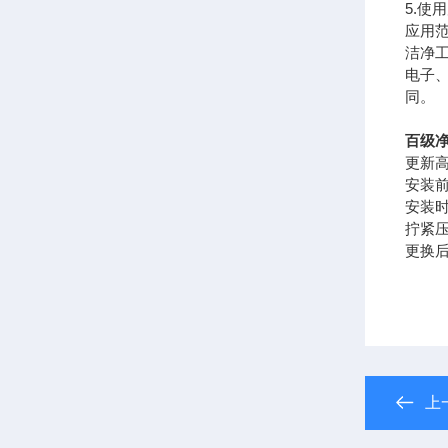
5.使
应用
洁净
电子
同。
百级
更新
安装
安装
拧紧
更换
上