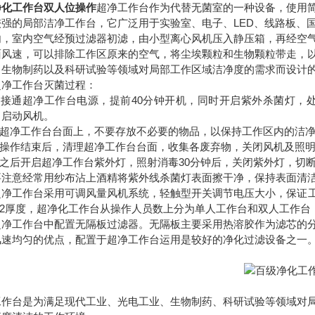
净化工作台双人位操作
超净工作台作为代替无菌室的一种设备，使用
较强的局部洁净工作台，它广泛用于实验室、电子、LED、线路板、
内，室内空气经预过滤器初滤，由小型离心风机压入静压箱，再经空
面风速，可以排除工作区原来的空气，将尘埃颗粒和生物颗粒带走，
、生物制药以及科研试验等领域对局部工作区域洁净度的需求而设计
工作台灭菌过程：
接通超净工作台电源，提前40分钟开机，同时开启紫外杀菌灯，处
，启动风机。
超净工作台台面上，不要存放不必要的物品，以保持工作区内的洁净
操作结束后，清理超净工作台台面，收集各废弃物，关闭风机及照明
之后开启超净工作台紫外灯，照射消毒30分钟后，关闭紫外灯，切
意经常用纱布沾上酒精将紫外线杀菌灯表面擦干净，保持表面清洁
工作台采用可调风量风机系统，轻触型开关调节电压大小，保证工作区
1.2厚度，超净化工作台从操作人员数上分为单人工作台和双人工作
工作台中配置无隔板过滤器。无隔板主要采用热溶胶作为滤芯的分
风速均匀的优点，配置于超净工作台运用是较好的净化过滤设备之一
工作台是为满足现代工业、光电工业、生物制药、科研试验等领域对