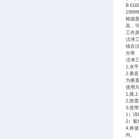
B 61
199
根据
高，
工作
洁净
续在
分类
洁净
1.水
2.垂
为垂
使用
1.接
2.按
3.
1）
2）
4.
内。