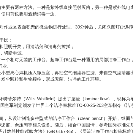
主要有两种方法。一种是紫外线直接照射灭菌，另一种是紫外线电
。使用前也要用酒精消毒一边。
作业区表面积聚的微生物进行处理。30分钟后，关闭杀菌灯(此时
干扰；
和照明开关，用清洁剂和消毒剂擦拭；
，切断电源。
一个相对无菌的工作台。超净工作台是一种通用的局部洁净工作台
行业。
小型离心风机压入静压室，再经空气细滤器过滤。来自空气滤清器
走粉尘颗粒和生物颗粒，形成无菌、洁净的工作环境。
员怀特菲尔特（Willis Whitfield）提出了层流（laminar flow），现称
同年美国空军制定颁发了世界上个洁净室标准TO-00-25-203空车指令《
，从设计制造多种型式的洁净工作台（clean bench）开始，继而
传递窗、余压阀等相关设备。随后，结合中国国情，参考国际标准先
计数器性能试验方法》(GB 6167-85)，《层流洁净工作台检验标准