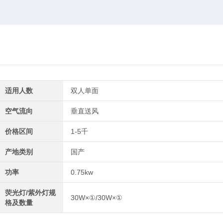
适用人数
双人单面
空气流向
垂直送风
价格区间
1-5千
产地类别
国产
功率
0.75kw
荧光灯/紫外灯规
30W×①/30W×①
格及数量