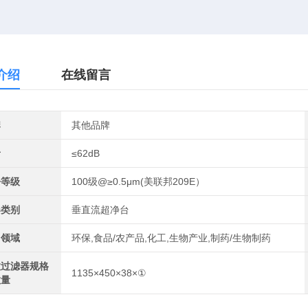
介绍
在线留言
牌
其他品牌
音
≤62dB
净等级
100级@≥0.5μm(美联邦209E）
器类别
垂直流超净台
用领域
环保,食品/农产品,化工,生物产业,制药/生物制药
效过滤器规格
1135×450×38×①
数量