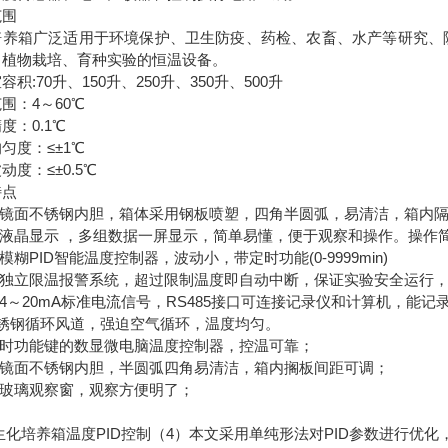
范围
培养箱广泛适用于环境保护、卫生防疫、药检、农畜、水产等研究、
、植物栽培、育种实验的恒温设备。
容积:70升、150升、250升、350升、500升
围：4～60℃
度：0.1℃
匀度：≤±1℃
动度：≤±0.5℃
特点
采用镜面不锈钢内胆，箱体采用钢板喷塑，四角半圆弧，易清洁，箱内
屏幕液晶显示 ，多组数据一屏显示，简单易懂，便于观察和操作。操作
用模糊PID智能温度控制器，波动小，带定时功能(0-9999min)
设有独立限温报警系统，超过限制温度即自动中断，保证实验安全运行
有4～20mA标准电流信号，RS485接口可连接记录仪和计算机，能
不锈钢循环风道，强迫空气循环，温度均匀。
定时功能键的数显微电脑温度控制器，控温可靠；
采用镜面不锈钢内胆，半圆弧四角易清洁，箱内搁板间距可调；
用玻璃观察窗，观察方便明了；
生化培养箱温度PID控制（4）本文采用单纯形法对PID参数进行优化，