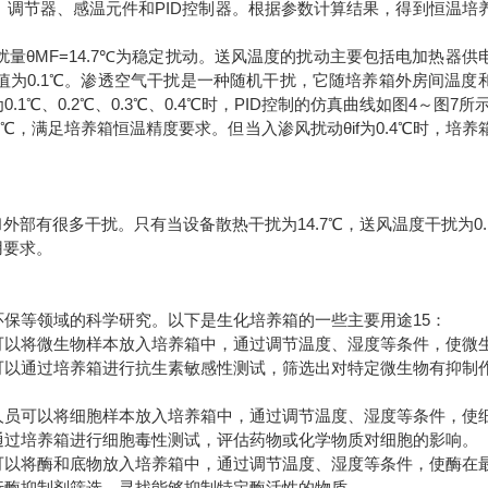
调节器、感温元件和PID控制器。根据参数计算结果，得到恒温培
量θMF=14.7℃为稳定扰动。送风温度的扰动主要包括电加热器供
为0.1℃。渗透空气干扰是一种随机干扰，它随培养箱外房间温度
、0.2℃、0.3℃、0.4℃时，PID控制的仿真曲线如图4～图7所
.2℃，满足培养箱恒温精度要求。但当入渗风扰动θif为0.4℃时，培养
外部有很多干扰。只有当设备散热干扰为14.7℃，送风温度干扰为0.
用要求。
保等领域的科学研究。以下是生化培养箱的一些主要用途15：
可以将微生物样本放入培养箱中，通过调节温度、湿度等条件，使微
可以通过培养箱进行抗生素敏感性测试，筛选出对特定微生物有抑制
人员可以将细胞样本放入培养箱中，通过调节温度、湿度等条件，使
通过培养箱进行细胞毒性测试，评估药物或化学物质对细胞的影响。
可以将酶和底物放入培养箱中，通过调节温度、湿度等条件，使酶在
行酶抑制剂筛选，寻找能够抑制特定酶活性的物质。