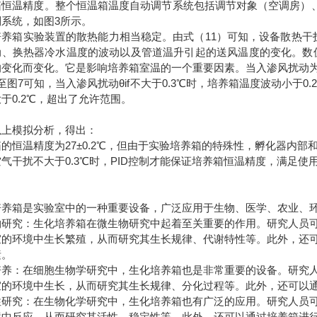
箱恒温精度。整个恒温箱温度自动调节系统包括调节对象（空调房）、
制系统，如图3所示。
养箱实验装置的散热能力相当稳定。由式（11）可知，设备散热干扰
动、换热器冷水温度的波动以及管道温升引起的送风温度的变化。数值
变化而变化。它是影响培养箱室温的一个重要因素。当入渗风扰动为0.1℃
至图7可知，当入渗风扰动θif不大于0.3℃时，培养箱温度波动小于0
于0.2℃，超出了允许范围。
以上模拟分析，得出：
的恒温精度为27±0.2℃，但由于实验培养箱的特殊性，孵化器内部和
气干扰不大于0.3℃时，PID控制才能保证培养箱恒温精度，满足使
培养箱是实验室中的一种重要设备，广泛应用于生物、医学、农业、环
物研究：生化培养箱在微生物研究中起着至关重要的作用。研究人员
宜的环境中生长繁殖，从而研究其生长规律、代谢特性等。此外，还
素。
培养：在细胞生物学研究中，生化培养箱也是非常重要的设备。研究
宜的环境中生长，从而研究其生长规律、分化过程等。此外，还可以
性研究：在生物化学研究中，生化培养箱也有广泛的应用。研究人员
境中反应，从而研究其活性、稳定性等。此外，还可以通过培养箱进