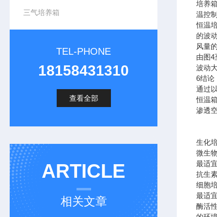
培养
三气培养箱
温控
恒温培
的波
风量的
TEL-PHONE
由图4
18158431310
波动大
6结论
通过
查看全部
恒温箱
渗透空
生化
微生
最适
ARTICLE
抗生
细胞
最适
相关文章
酶活
的环